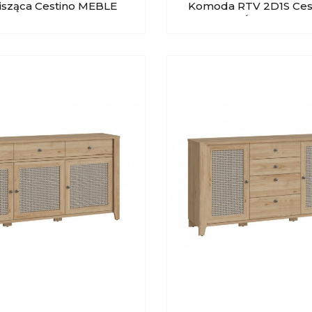
isząca Cestino MEBLE
Komoda RTV 2D1S Ces
 Typ 02
MEBLE WÓJCIK Typ 0