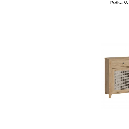
Półka W
WÓJCIK