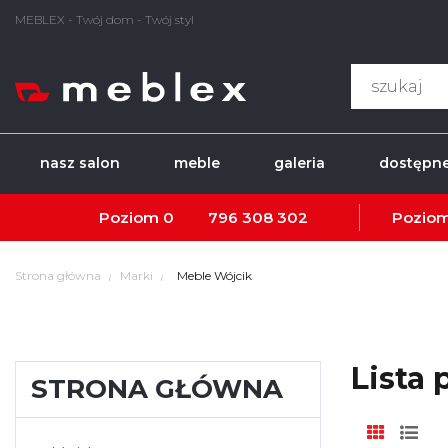
MEBLEX - Twój dom - Twój styl
nasz salon
meble
galeria
dostępne
Poziom 0
796 308 302
Poziom
Strona główna
Marki
Meble Wójcik
Lista
STRONA GŁÓWNA