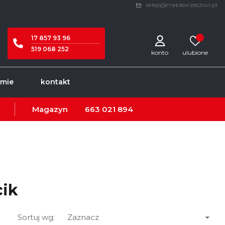
sklep@meblexrzeszow.pl
17 857 93 96
519 068 252
konto
rmie
kontakt
Magazyn
663 021 894
cik

Sortuj wg:
Zaznacz