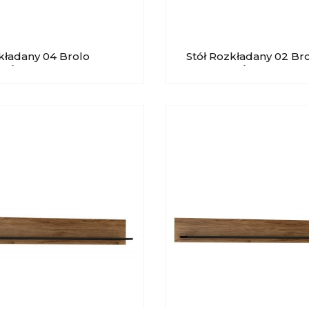
kładany 04 Brolo
Stół Rozkładany 02 Br
WÓJCIK 90x160-240
MEBLE WÓJCIK 90x16