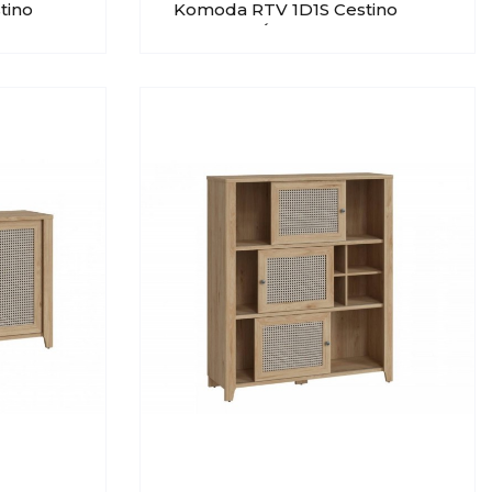
tino
Komoda RTV 1D1S Cestino
3
MEBLE WÓJCIK Typ 01