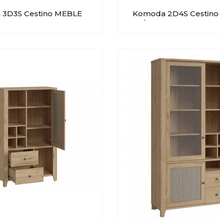
3D3S Cestino MEBLE
Komoda 2D4S Cestin
 Typ 06
WÓJCIK Typ 05