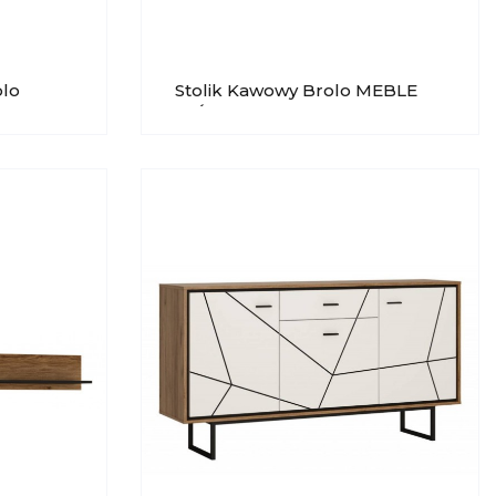
olo
Stolik Kawowy Brolo MEBLE
0-200
WÓJCIK