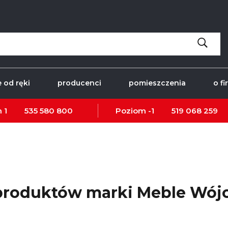
 od ręki
producenci
pomieszczenia
o fi
 1
535 580 800
Poziom -1
519 068 259
 produktów marki Meble Wój