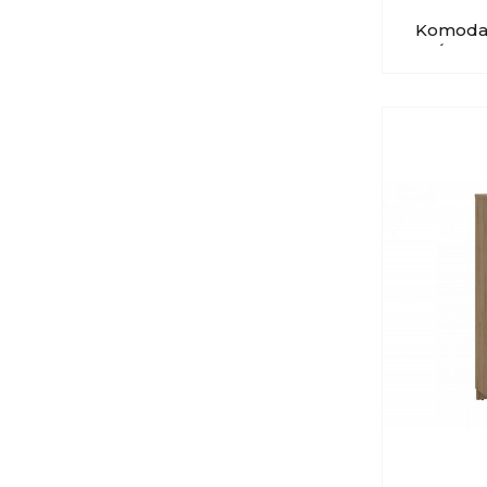
Komoda 
WÓJCIK