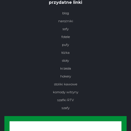
przydatne linki
blog
narożniki
sofy
fotele
pufy
łóżka
stoły
krzesła
hokery
stoliki kawowe
komody witryny
szafki RTV
szafy