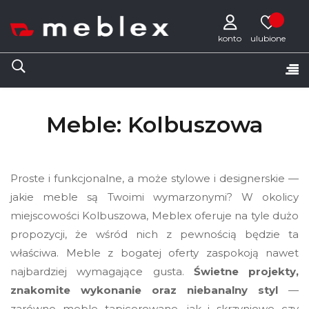
konto
Tog
☰
nav
Meble: Kolbuszowa
Proste i funkcjonalne, a może stylowe i designerskie —
jakie meble są Twoimi wymarzonymi? W okolicy
miejscowości Kolbuszowa, Meblex oferuje na tyle dużo
propozycji, że wśród nich z pewnością będzie ta
właściwa. Meble z bogatej oferty zaspokoją nawet
najbardziej wymagające gusta.
Świetne projekty,
znakomite wykonanie oraz niebanalny styl
—
zarówno meble tapicerowane, jak i skrzyniowe czy