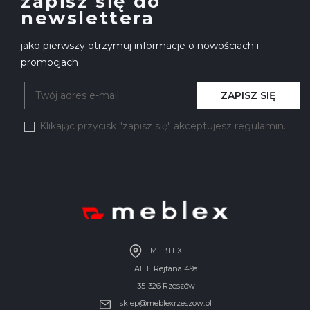
zapisz się do
newslettera
jako pierwszy otrzymuj informacje o nowościach i
promocjach
ZAPISZ SIĘ
Klikając przycisk "zapisz się" akceptujesz regulamin.
MEBLEX
Al. T. Rejtana 49a
35-326 Rzeszów
sklep@meblexrzeszow.pl