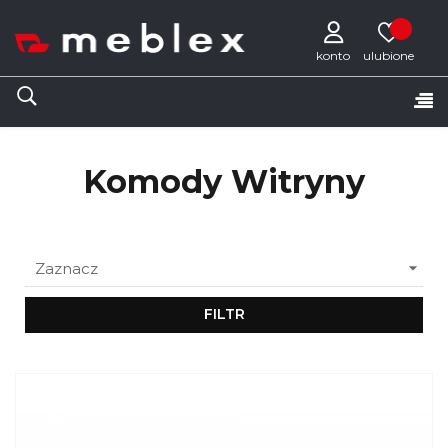
konto
Tog
☰
nav
Komody Witryny

Zaznacz
FILTR