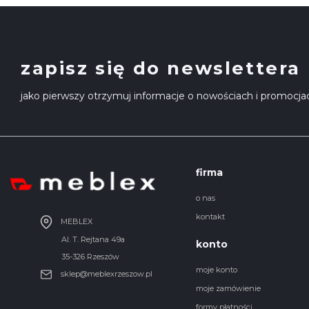
zapisz się do newslettera
jako pierwszy otrzymuj informacje o nowościach i promocja
firma
o nas
kontakt
MEBLEX
Al. T. Rejtana 49a
konto
35-326 Rzeszów
moje konto
sklep@meblexrzeszow.pl
moje zamówienie
formy płatności