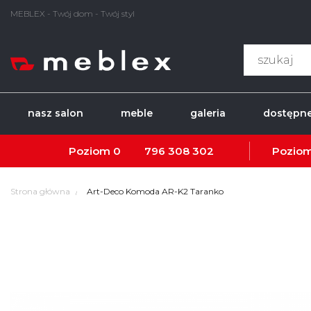
MEBLEX - Twój dom - Twój styl
nasz salon
meble
galeria
dostępne
Poziom 0
796 308 302
Poziom
Strona główna
Art-Deco Komoda AR-K2 Taranko