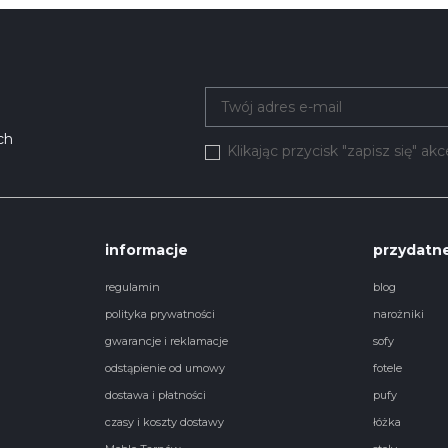
ch
Klikając przycisk "zapisz się" a
informacje
przydatne
regulamin
blog
polityka prywatności
narożniki
gwarancje i reklamacje
sofy
odstąpienie od umowy
fotele
dostawa i płatności
pufy
czasy i koszty dostawy
łóżka