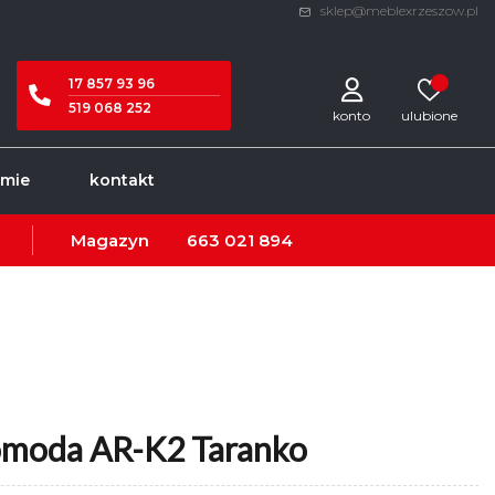
sklep@meblexrzeszow.pl
17 857 93 96
519 068 252
konto
rmie
kontakt
Magazyn
663 021 894
omoda AR-K2 Taranko