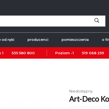
 od ręki
producenci
pomieszczenia
o fi
 1
535 580 800
Poziom -1
519 068 259
Niedostępny
Art-Deco K