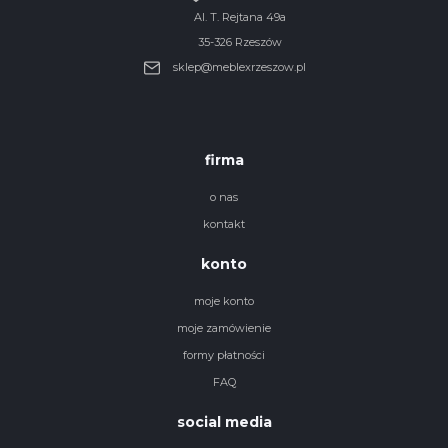
Al. T. Rejtana 49a
35-326 Rzeszów
sklep@meblexrzeszow.pl
firma
o nas
kontakt
konto
moje konto
moje zamówienie
formy płatności
FAQ
social media