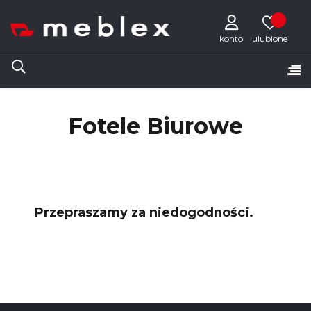
konto
Tog
☰
nav
Fotele Biurowe
Przepraszamy za niedogodności.