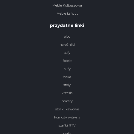
Meble Kolbuszowa
Meble Łańcut
przydatne linki
blog
narożniki
sofy
fotele
pufy
łóżka
stoły
krzesła
hokery
stoliki kawowe
komody witryny
szafki RTV
szafy