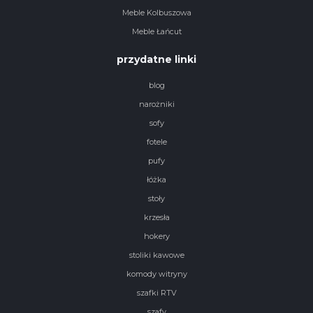
Meble Kolbuszowa
Meble Łańcut
przydatne linki
blog
narożniki
sofy
fotele
pufy
łóżka
stoły
krzesła
hokery
stoliki kawowe
komody witryny
szafki RTV
szafy