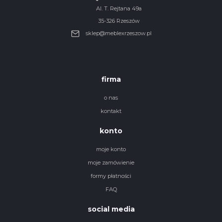
Al. T. Rejtana 49a
35-326 Rzeszów
sklep@meblexrzeszow.pl
firma
o nas
kontakt
konto
moje konto
moje zamówienie
formy płatności
FAQ
social media