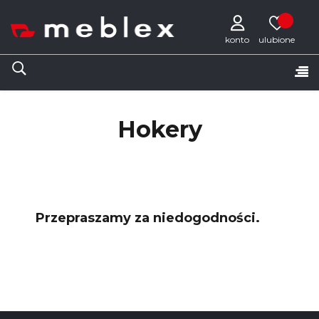
konto
Tog
☰
nav
Hokery
Przepraszamy za niedogodności.