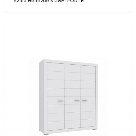
Szafa Bellevue S128E1 FORTE