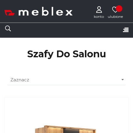
konto
Tog
☰
nav
Szafy Do Salonu

Zaznacz