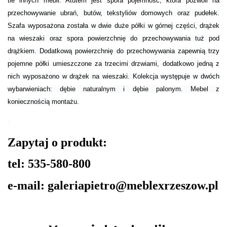
tle innych mebli. Atutem jest spora pojemność, która pozwoli na
przechowywanie ubrań, butów, tekstyliów domowych oraz pudełek.
Szafa wyposażona została w dwie duże półki w górnej części, drążek
na wieszaki oraz spora powierzchnię do przechowywania tuż pod
drążkiem. Dodatkową powierzchnię do przechowywania zapewnią trzy
pojemne półki umieszczone za trzecimi drzwiami, dodatkowo jedną z
nich wyposażono w drążek na wieszaki. Kolekcja występuje w dwóch
wybarwieniach: dębie naturalnym i dębie palonym. Mebel z
koniecznością montażu.
Zapytaj o produkt:
tel: 535-580-800
e-mail: galeriapietro@meblexrzeszow.pl