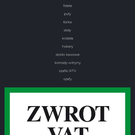
fotele
pufy
łóżka
stoły
krzesła
hokery
stoliki kawowe
komody witryny
szafki RTV
szafy