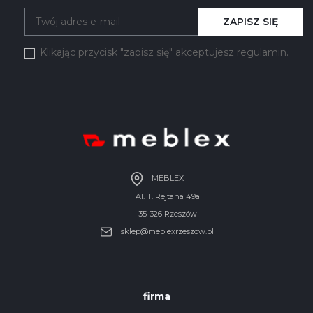
ZAPISZ SIĘ
Klikając przycisk "zapisz się" akceptujesz regulamin.
MEBLEX
Al. T. Rejtana 49a
35-326 Rzeszów
sklep@meblexrzeszow.pl
firma