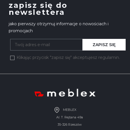
zapisz się do
newslettera
jako pierwszy otrzymuj informacje o nowościach i
promocjach
ZAPISZ SIĘ
Klikając przycisk "zapisz się" akceptujesz regulamin.
MEBLEX
Al. T. Rejtana 49a
35-326 Rzeszów