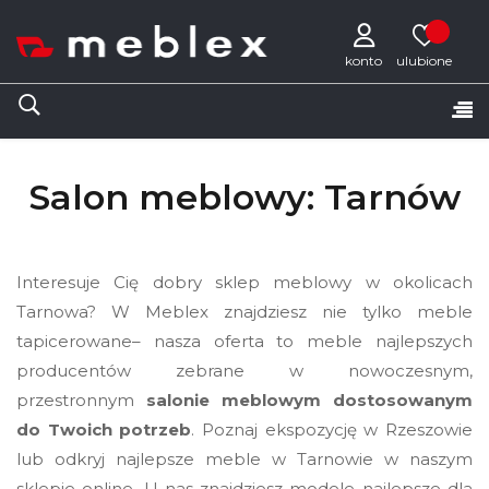
konto
Tog
☰
nav
Salon meblowy: Tarnów
Interesuje Cię dobry sklep meblowy w okolicach
Tarnowa? W Meblex znajdziesz nie tylko meble
tapicerowane– nasza oferta to meble najlepszych
producentów zebrane w nowoczesnym,
przestronnym
salonie meblowym
dostosowanym
do Twoich potrzeb
. Poznaj ekspozycję w Rzeszowie
lub odkryj najlepsze meble w Tarnowie w naszym
sklepie online. U nas znajdziesz modele najlepsze dla