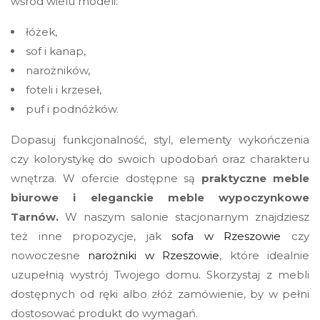
wśród wielu modeli:
łóżek,
sof i kanap,
narożników,
foteli i krzeseł,
puf i podnóżków.
Dopasuj funkcjonalność, styl, elementy wykończenia
czy kolorystykę do swoich upodobań oraz charakteru
wnętrza. W ofercie dostępne są
praktyczne meble
biurowe i eleganckie
meble wypoczynkowe
Tarnów.
W naszym salonie stacjonarnym znajdziesz
też inne propozycje, jak
sofa w Rzeszowie
czy
nowoczesne
narożniki w Rzeszowie
, które idealnie
uzupełnią wystrój Twojego domu. Skorzystaj z mebli
dostępnych od ręki albo złóż zamówienie, by w pełni
dostosować produkt do wymagań.