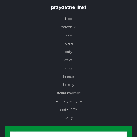
przydatne linki
blog
narożniki
sofy
fotele
pufy
łóżka
stoły
krzesła
hokery
stoliki kawowe
komody witryny
szafki RTV
szafy