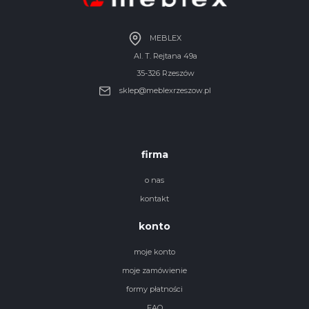
MEBLEX
Al. T. Rejtana 49a
35-326 Rzeszów
sklep@meblexrzeszow.pl
firma
o nas
kontakt
konto
moje konto
moje zamówienie
formy płatności
FAQ