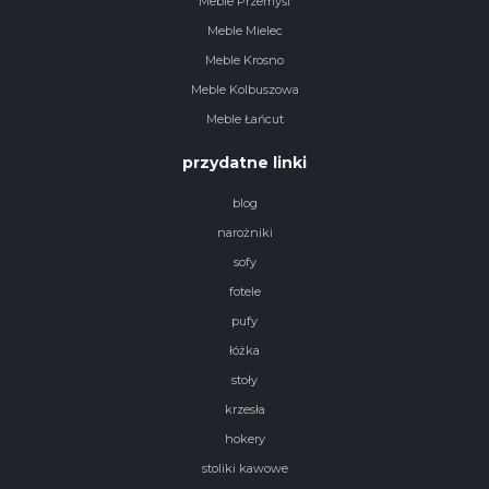
Meble Przemyśl
Meble Mielec
Meble Krosno
Meble Kolbuszowa
Meble Łańcut
przydatne linki
blog
narożniki
sofy
fotele
pufy
łóżka
stoły
krzesła
hokery
stoliki kawowe