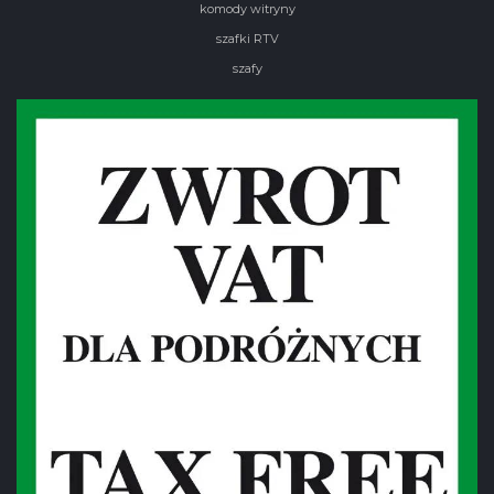
komody witryny
szafki RTV
szafy