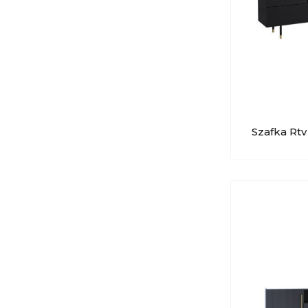
Szafka Rt
Nóżkach L