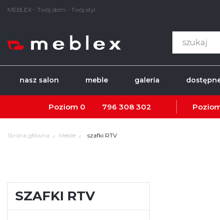
MEBLEX - Twój dom - Twój styl
nasz salon
meble
galeria
dostępne
Poziom 0
796 308 302
Poziom
Strona główna
Meble
szafki RTV
SZAFKI RTV