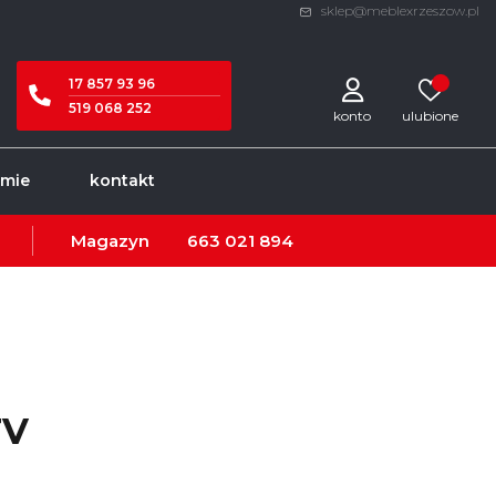
sklep@meblexrzeszow.pl
17 857 93 96
519 068 252
konto
rmie
kontakt
Magazyn
663 021 894
TV