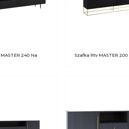
v MASTER 240 Na
Szafka Rtv MASTER 200 
issy
Postument Lissy