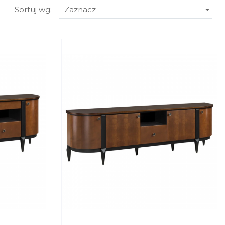

Sortuj wg:
Zaznacz