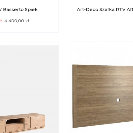
V Basserto Spiek
Art-Deco Szafka RTV AR
RTV/WD Taranko
ł
4 400,00 zł