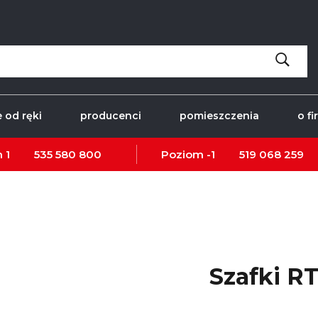
 od ręki
producenci
pomieszczenia
o fi
 1
535 580 800
Poziom -1
519 068 259
Szafki R