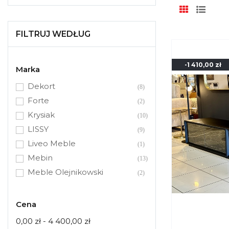
FILTRUJ WEDŁUG
-1 410,00 zł
Marka
Dekort
(8)
Forte
(2)
Krysiak
(10)
LISSY
(9)
Liveo Meble
(1)
Mebin
(13)
Meble Olejnikowski
(2)
Meble Wójcik
(2)
Olejnikowski
(1)
Cena
Remo
(2)
0,00 zł - 4 400,00 zł