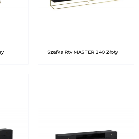
sy
Szafka Rtv MASTER 240 Złoty
Postument Lissy