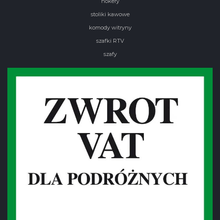
hokery
stoliki kawowe
komody witryny
szafki RTV
szafy