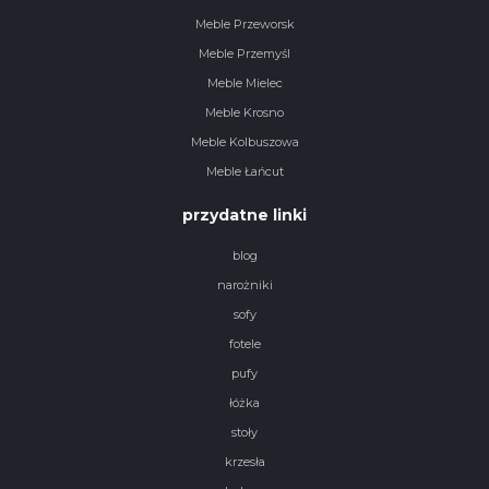
Meble Przeworsk
Meble Przemyśl
Meble Mielec
Meble Krosno
Meble Kolbuszowa
Meble Łańcut
przydatne linki
blog
narożniki
sofy
fotele
pufy
łóżka
stoły
krzesła