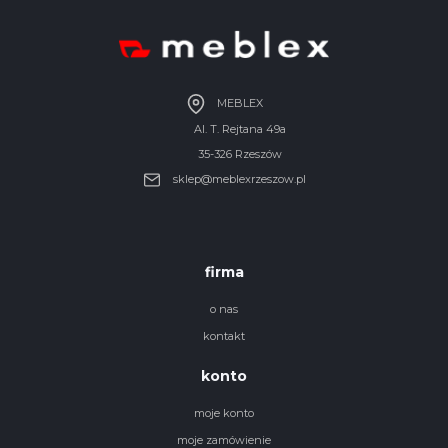
MEBLEX
Al. T. Rejtana 49a
35-326 Rzeszów
sklep@meblexrzeszow.pl
firma
o nas
kontakt
konto
moje konto
moje zamówienie