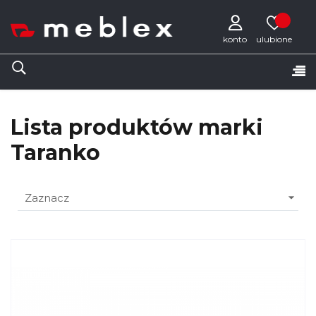
konto
Tog
☰
nav
Lista produktów marki
Taranko

Zaznacz