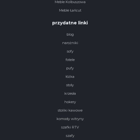
Meble Kolbuszowa
Meble Łańcut
przydatne linki
blog
narożniki
sofy
fotele
pufy
łóżka
stoły
krzesła
hokery
stoliki kawowe
komody witryny
szafki RTV
szafy