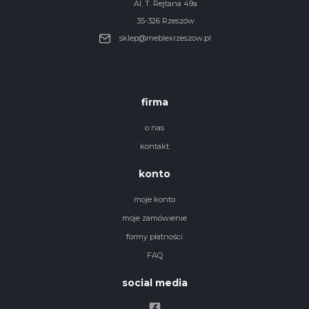
Al. T. Rejtana 49a
35-326 Rzeszów
sklep@meblexrzeszow.pl
firma
o nas
kontakt
konto
moje konto
moje zamówienie
formy płatności
FAQ
social media