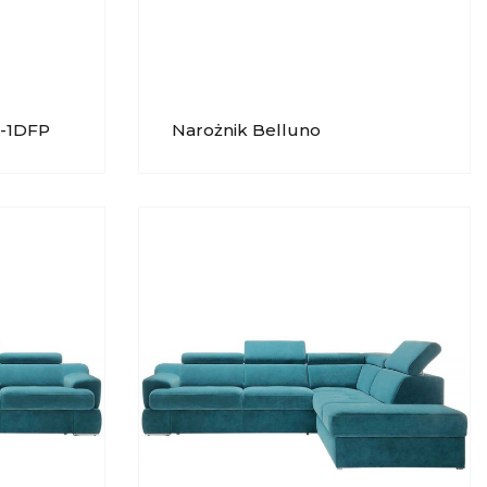
W-1DFP
Narożnik Belluno
2,5QFL►DOST(70)FP GALA
COLLEZIONE