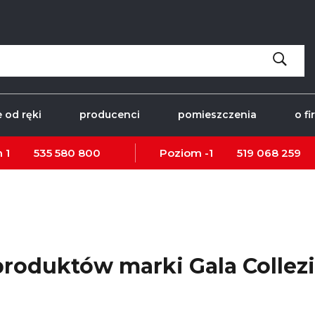
 od ręki
producenci
pomieszczenia
o fi
 1
535 580 800
Poziom -1
519 068 259
 produktów marki Gala Collez