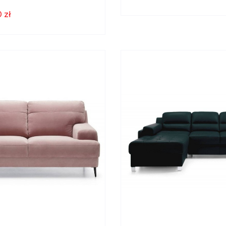
YCJA
COLLEZIONE
 zł