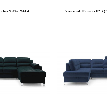
nday 2-Os. GALA
Narożnik Fiorino 1D(2)
IONE
2,5QFPW GALA COLLE