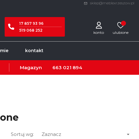
sklep@meblexrzeszow.pl
17 857 93 96
519 068 252
konto
rmie
kontakt
Magazyn
663 021 894
ione

Sortuj wg:
Zaznacz