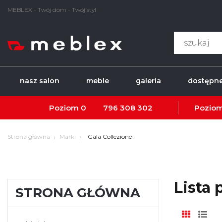
MEBLEX - Twój dom - Twój styl
nasz salon
meble
galeria
dostępne
Poziom 0
796 308 302
Poziom
Strona główna
Marki
Gala Collezione
Lista
STRONA GŁÓWNA