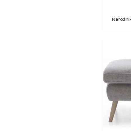
Narożni
1D(2)SP