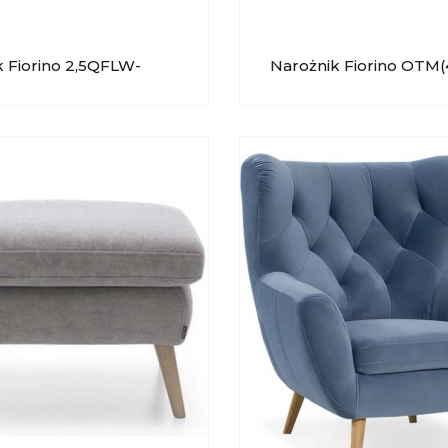
k Fiorino 2,5QFLW-
Narożnik Fiorino OTM(
 GALA COLLEZIONE
2,5QFPW GALA COLLE