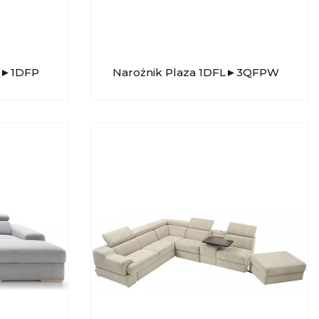
W►1DFP
Narożnik Plaza 1DFL►3QFPW
GALA COLLEZIONE