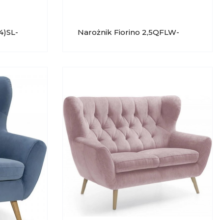
4)SL-
Narożnik Fiorino 2,5QFLW-
ZIONE
OTM(4)SP GALA COLLEZIONE