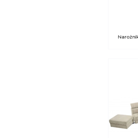
Narożni
GALA C