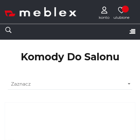
konto
Tog
☰
nav
Komody Do Salonu

Zaznacz