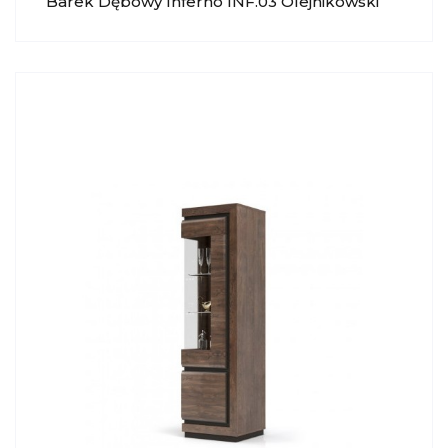
Barek Dębowy Inferno INF.03 Olejnikowski