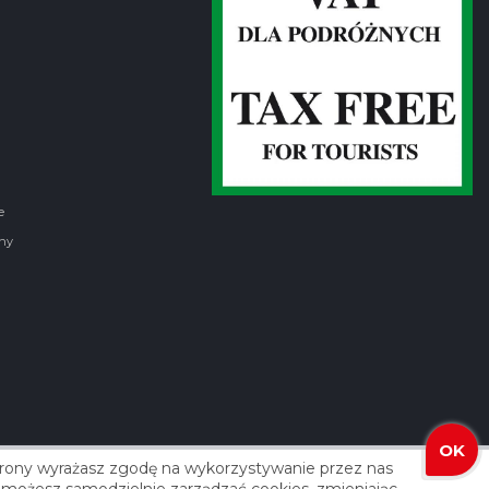
e
ny
OK
strony wyrażasz zgodę na wykorzystywanie przez nas
izacja: Agencja Reklamowa ROXART