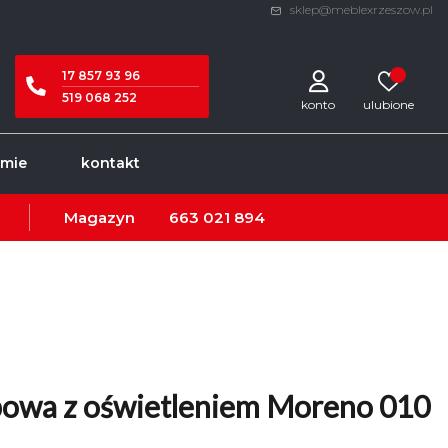
sklep@meblexrzeszow.pl
17 857 93 96
519 068 252
konto
rmie
kontakt
Magazyn
663 021 894
owa z oświetleniem Moreno 010