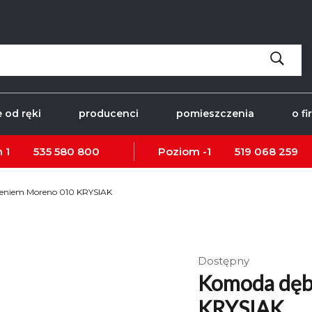
 od ręki
producenci
pomieszczenia
o fi
 1
535 580 800
Poziom -1
519 068 259
leniem Moreno 010 KRYSIAK
Dostępny
Komoda dęb
KRYSIAK