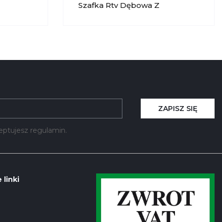
Szafka Rtv Dębowa Z
oreno
Oświetleniem Prawa Moreno
050 KRYSIAK
ZAPISZ SIĘ
kceptujesz regulamin.
 linki