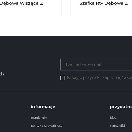
 Dębowa Wisząca Z
Szafka Rtv Dębowa Z
eniem Moreno 060
Oświetleniem Lewa M
K
051 KRYSIAK
ch
Klikając przycisk "zapisz się" a
informacje
przydatne
regulamin
blog
polityka prywatności
narożniki