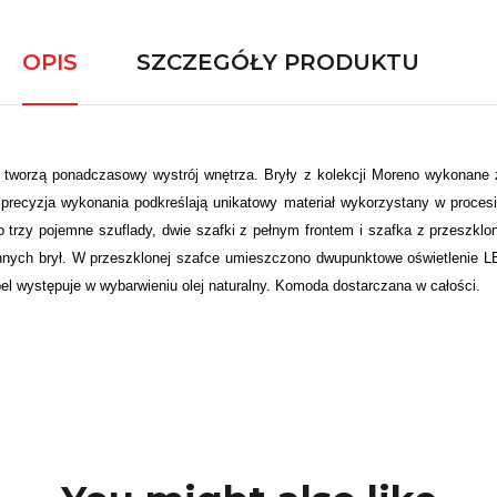
OPIS
SZCZEGÓŁY PRODUKTU
 tworzą ponadczasowy wystrój wnętrza. Bryły z kolekcji Moreno wykonane z
 precyzja wykonania podkreślają unikatowy materiał wykorzystany w proce
o trzy pojemne szuflady, dwie szafki z pełnym frontem i szafka z przeszkl
e innych brył. W przeszklonej szafce umieszczono dwupunktowe oświetlenie
występuje w wybarwieniu olej naturalny. Komoda dostarczana w całości.