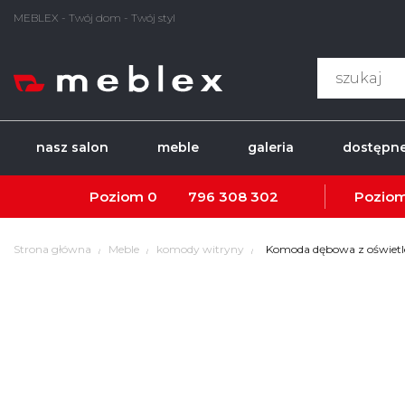
MEBLEX - Twój dom - Twój styl
nasz salon
meble
galeria
dostępne
Poziom 0
796 308 302
Poziom
Strona główna
Meble
komody witryny
Komoda dębowa z oświet