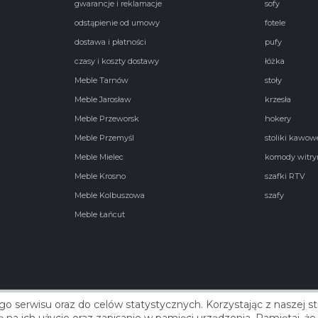
gwarancje i reklamacje
sofy
odstąpienie od umowy
fotele
dostawa i płatności
pufy
czasy i koszty dostawy
łóżka
Meble Tarnów
stoły
Meble Jarosław
krzesła
Meble Przeworsk
hokery
Meble Przemyśl
stoliki kawow
Meble Mielec
komody witry
Meble Krosno
szafki RTV
Meble Kolbuszowa
szafy
Meble Łańcut
go serwisu oraz do celów statystycznych. Korzystając z naszej 
Real