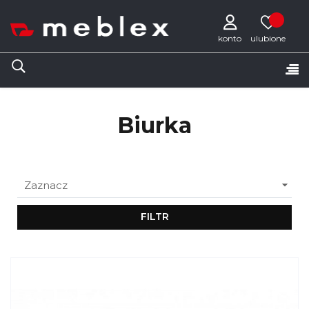
konto
Tog
☰
nav
Biurka

Zaznacz
FILTR