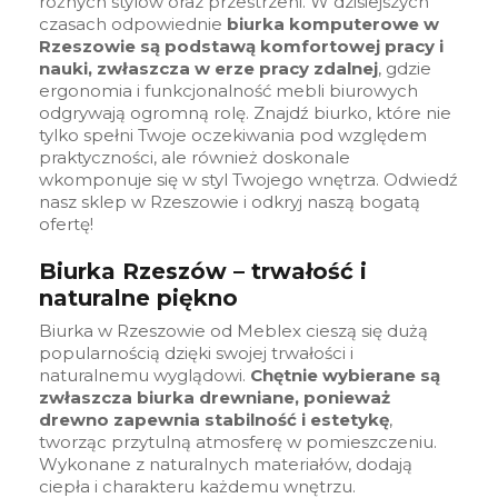
różnych stylów oraz przestrzeni. W dzisiejszych
czasach odpowiednie
biurka komputerowe w
Rzeszowie są podstawą komfortowej pracy i
nauki, zwłaszcza w erze pracy zdalnej
, gdzie
ergonomia i funkcjonalność mebli biurowych
odgrywają ogromną rolę. Znajdź biurko, które nie
tylko spełni Twoje oczekiwania pod względem
praktyczności, ale również doskonale
wkomponuje się w styl Twojego wnętrza. Odwiedź
nasz sklep w Rzeszowie i odkryj naszą bogatą
ofertę!
Biurka Rzeszów – trwałość i
naturalne piękno
Biurka w Rzeszowie od Meblex cieszą się dużą
popularnością dzięki swojej trwałości i
naturalnemu wyglądowi.
Chętnie wybierane są
zwłaszcza biurka drewniane, ponieważ
drewno zapewnia stabilność i estetykę
,
tworząc przytulną atmosferę w pomieszczeniu.
Wykonane z naturalnych materiałów, dodają
ciepła i charakteru każdemu wnętrzu.