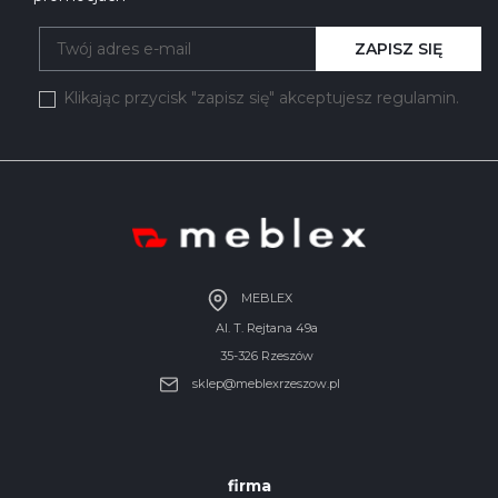
ZAPISZ SIĘ
Klikając przycisk "zapisz się" akceptujesz regulamin.
MEBLEX
Al. T. Rejtana 49a
35-326 Rzeszów
sklep@meblexrzeszow.pl
firma