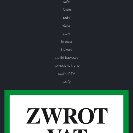
sofy
fotele
pufy
łóżka
stoły
krzesła
hokery
stoliki kawowe
komody witryny
szafki RTV
szafy