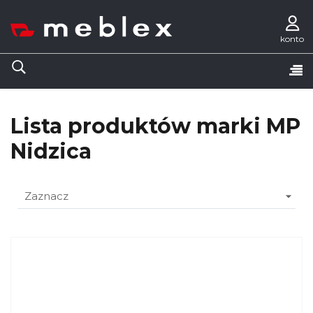
konto
Tog
☰
nav
Lista produktów marki MP
Nidzica

Zaznacz