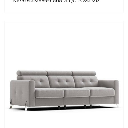
Narożnik Monte Carlo 2FL/OTSWP MP
NIDZICA