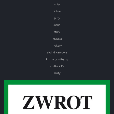
sofy
fotele
pufy
łóżka
stoły
krzesła
hokery
stoliki kawowe
komody witryny
szafki RTV
szafy