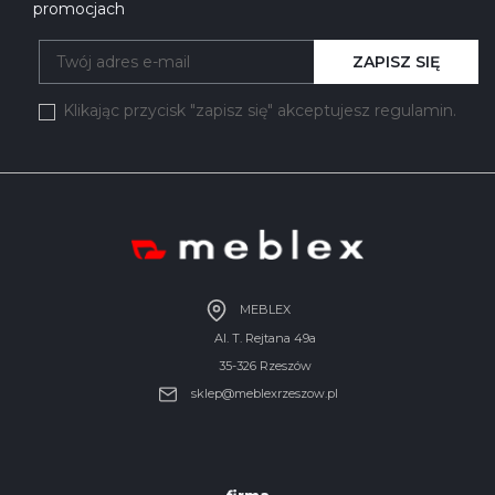
promocjach
ZAPISZ SIĘ
Klikając przycisk "zapisz się" akceptujesz regulamin.
MEBLEX
Al. T. Rejtana 49a
35-326 Rzeszów
sklep@meblexrzeszow.pl