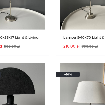
x55x17 Light & Living
Lampa Ø40x70 Light & 
YCJA
EKSPOZYCJA
ł
500,00 zł
210,00 zł
700,00 zł
-60%