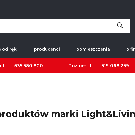
 od ręki
producenci
pomieszczenia
o fi
 1
535 580 800
Poziom -1
519 068 259
 produktów marki Light&Livi