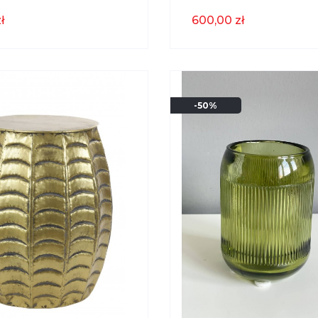
Antique Bronze Light
Cm Raw Antique Bronz
ł
600,00 zł
& Living
-50%