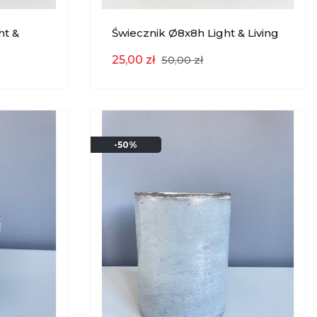
ht &
Świecznik Ø8x8h Light & Living
EKSPOZYCJA
25,00 zł
50,00 zł
-50%