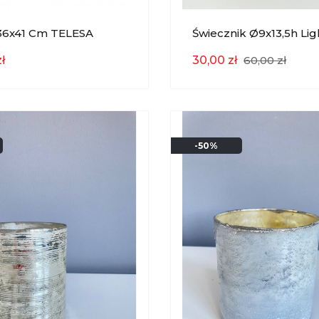
Ø36x41 Cm TELESA
Świecznik Ø9x13,5h Lig
Gold Light & Living
Living EKSPOZYCJA
ł
30,00 zł
60,00 zł
-50%