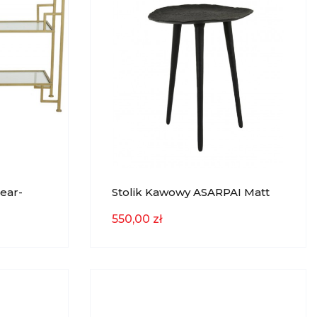
ear-
Stolik Kawowy ASARPAI Matt
t &
Black Ø34x41cm Light & Living
550,00 zł