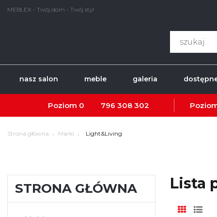
MEBLEX - Twój dom - Twój styl
nasz salon
meble
galeria
dostępne
Poziom 0
796 308 302
Poziom
Strona główna
Marki
Light&Living
Lista
STRONA GŁÓWNA