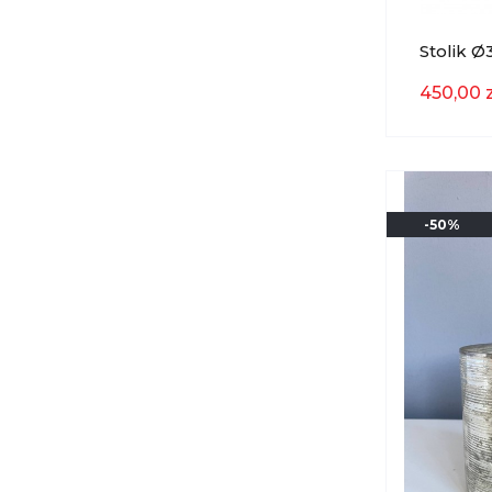
Stolik 
Antique 
450,00 z
-50%