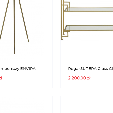
Pomocniczy ENVIRA
Regał SUTERA Glass Cl
 Gold Ø39,5x119,5 Cm
Gold 120x80x35cm Ligh
ł
2 200,00 zł
iving
Living