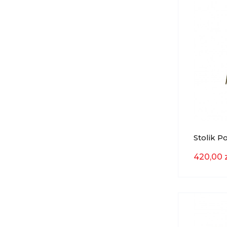
Stolik 
Antique
420,00 z
Light & L