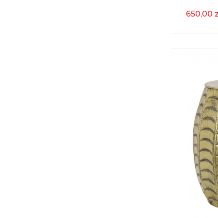
Cm Raw 
650,00 z
& Living