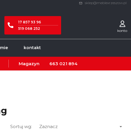
sklep@meblexrzeszow.pl
17 857 93 96
519 068 252
konto
rmie
kontakt
Magazyn
663 021 894
ng

Sortuj wg:
Zaznacz