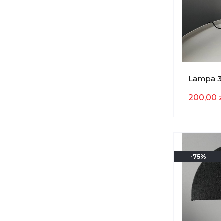
Lampa 30
EKSPOZ
200,00 z
-75%