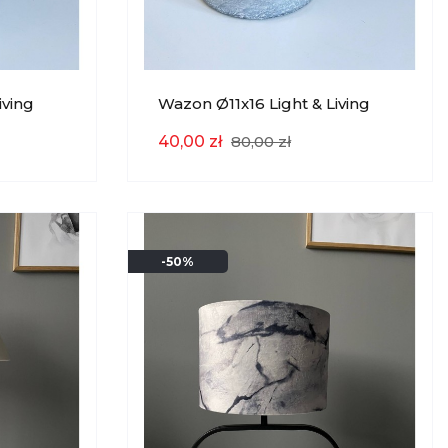
iving
Wazon Ø11x16 Light & Living
EKSPOZYCJA
40,00 zł
80,00 zł
-50%