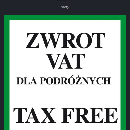
szafy