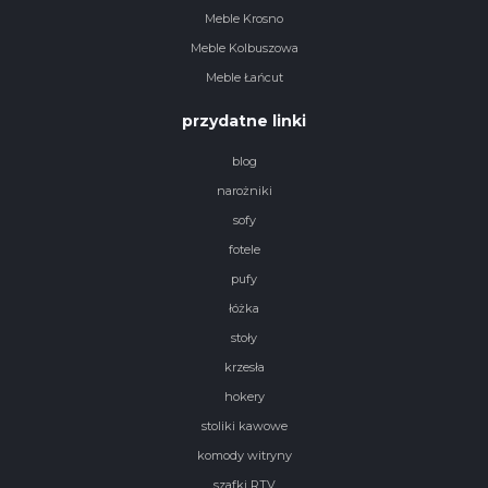
Meble Krosno
Meble Kolbuszowa
Meble Łańcut
przydatne linki
blog
narożniki
sofy
fotele
pufy
łóżka
stoły
krzesła
hokery
stoliki kawowe
komody witryny
szafki RTV