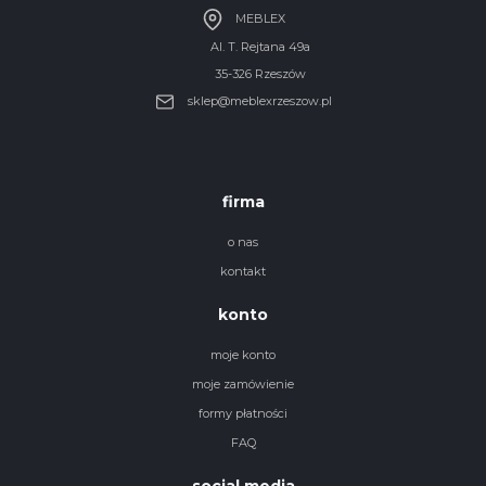
MEBLEX
Al. T. Rejtana 49a
35-326 Rzeszów
sklep@meblexrzeszow.pl
firma
o nas
kontakt
konto
moje konto
moje zamówienie
formy płatności
FAQ