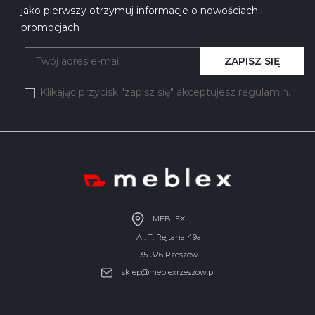
jako pierwszy otrzymuj informacje o nowościach i
promocjach
ZAPISZ SIĘ
Klikając przycisk "zapisz się" akceptujesz regulamin.
MEBLEX
Al. T. Rejtana 49a
35-326 Rzeszów
sklep@meblexrzeszow.pl