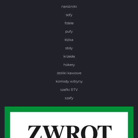
narożniki
sofy
fotele
pufy
łóżka
stoły
krzesła
hokery
stoliki kawowe
komody witryny
szafki RTV
szafy