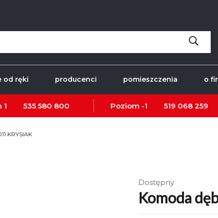
 od ręki
producenci
pomieszczenia
o fi
 1
535 580 800
Poziom -1
519 068 259
11 KRYSIAK
Dostępny
Komoda dęb