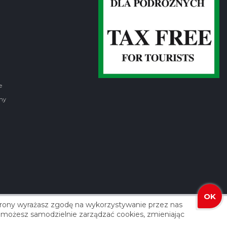
e
ny
OK
strony wyrażasz zgodę na wykorzystywanie przez nas
izacja: Agencja Reklamowa ROXART
 że możesz samodzielnie zarządzać cookies, zmieniając