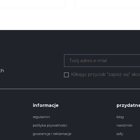
eniem Moreno 060
Oświetleniem Lewa M
K
051 KRYSIAK
ch
Klikając przycisk "zapisz się" a
informacje
przydatne
regulamin
blog
polityka prywatności
narożniki
gwarancje i reklamacje
sofy