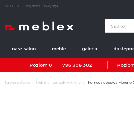
MEBLEX - Twój dom - Twój styl
nasz salon
meble
galeria
dostępne
Poziom 0
796 308 302
Poziom
Strona główna
Meble
komody witryny
Komoda dębowa Moreno 0