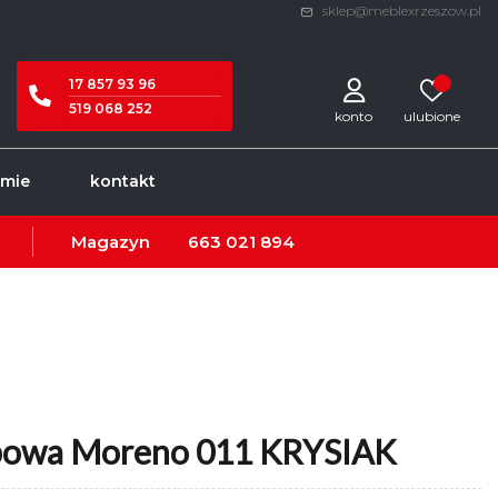
sklep@meblexrzeszow.pl
17 857 93 96
519 068 252
konto
rmie
kontakt
Magazyn
663 021 894
owa Moreno 011 KRYSIAK