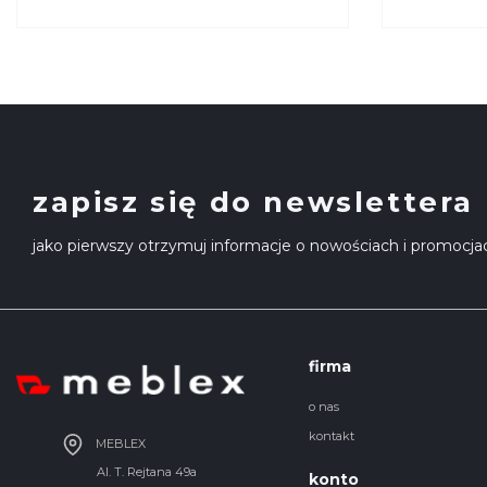
KRYSIAK
Oświetl
KRYSIA
zapisz się do newslettera
jako pierwszy otrzymuj informacje o nowościach i promocja
firma
o nas
kontakt
MEBLEX
Al. T. Rejtana 49a
konto