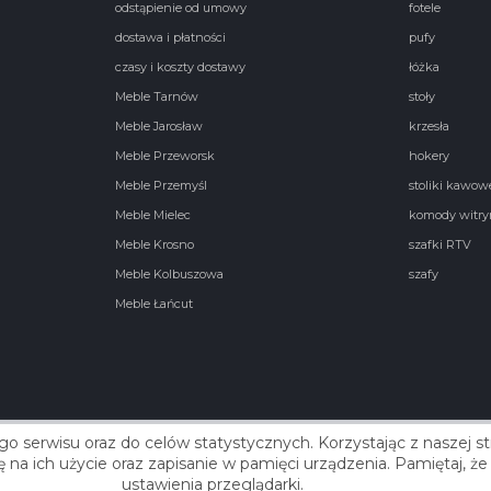
odstąpienie od umowy
fotele
dostawa i płatności
pufy
czasy i koszty dostawy
łóżka
Meble Tarnów
stoły
Meble Jarosław
krzesła
Meble Przeworsk
hokery
Meble Przemyśl
stoliki kawow
Meble Mielec
komody witry
Meble Krosno
szafki RTV
Meble Kolbuszowa
szafy
Meble Łańcut
go serwisu oraz do celów statystycznych. Korzystając z naszej 
Real
się na ich użycie oraz zapisanie w pamięci urządzenia. Pamiętaj,
ustawienia przeglądarki.