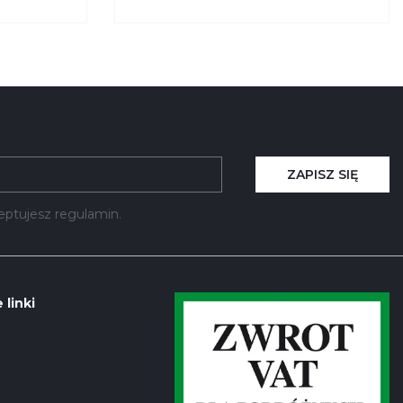
oreno
Oświetleniem Prawa Moreno
050 KRYSIAK
ZAPISZ SIĘ
kceptujesz regulamin.
 linki