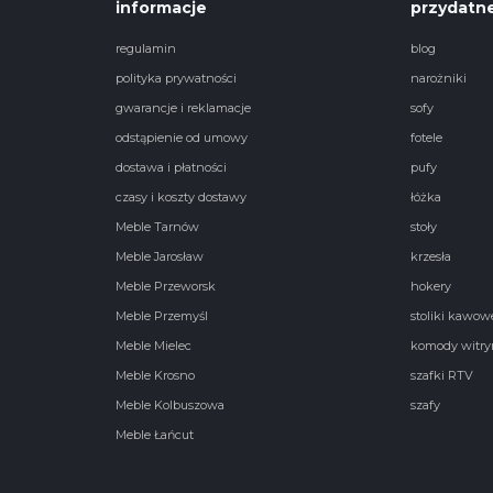
informacje
przydatne
regulamin
blog
polityka prywatności
narożniki
gwarancje i reklamacje
sofy
odstąpienie od umowy
fotele
dostawa i płatności
pufy
czasy i koszty dostawy
łóżka
Meble Tarnów
stoły
Meble Jarosław
krzesła
Meble Przeworsk
hokery
Meble Przemyśl
stoliki kawow
Meble Mielec
komody witry
Meble Krosno
szafki RTV
Meble Kolbuszowa
szafy
Meble Łańcut