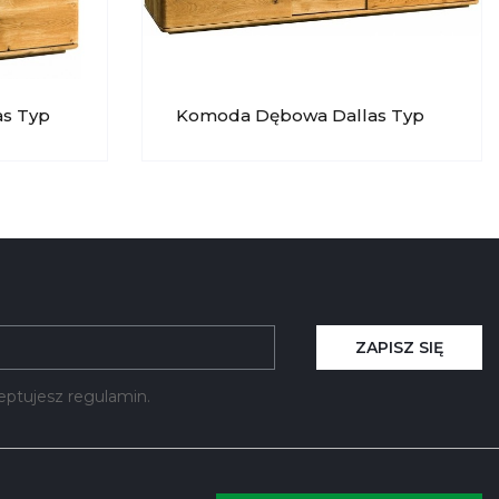
s Typ
Komoda Dębowa Dallas Typ
47 DEKORT
ZAPISZ SIĘ
kceptujesz regulamin.