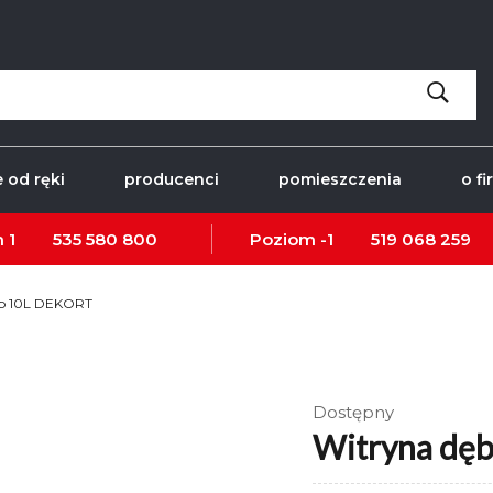
 od ręki
producenci
pomieszczenia
o fi
 1
535 580 800
Poziom -1
519 068 259
yp 10L DEKORT
Dostępny
Witryna dę