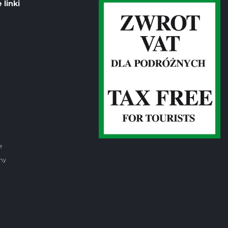
 linki
e
ny