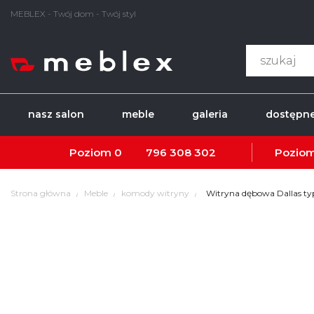
MEBLEX - Twój dom - Twój styl
nasz salon
meble
galeria
dostępne
Poziom 0
796 308 302
Poziom
Strona główna
Meble
komody witryny
Witryna dębowa Dallas t