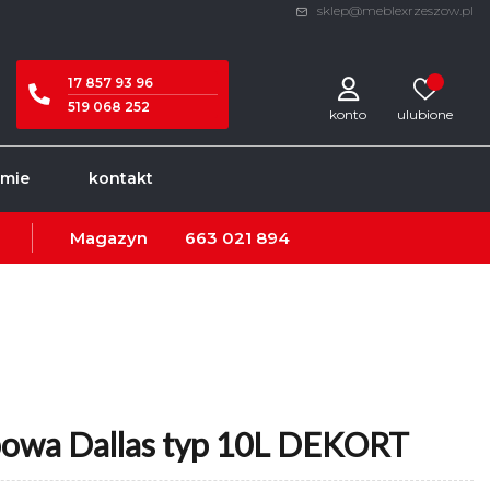
sklep@meblexrzeszow.pl
17 857 93 96
519 068 252
konto
rmie
kontakt
Magazyn
663 021 894
bowa Dallas typ 10L DEKORT