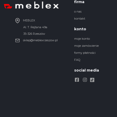
firma
o nas
kontakt
MEBLEX
Al. T. Rejtana 49a
konto
35-326 Rzeszów
moje konto
sklep@meblexrzeszow.pl
moje zamówienie
formy płatności
FAQ
social media