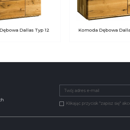
 Dębowa Dallas Typ 12
Komoda Dębowa Dalla
T
45 DEKORT
ch
Klikając przycisk "zapisz się" a