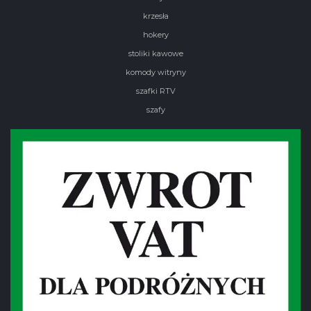
krzesła
hokery
stoliki kawowe
komody witryny
szafki RTV
szafy