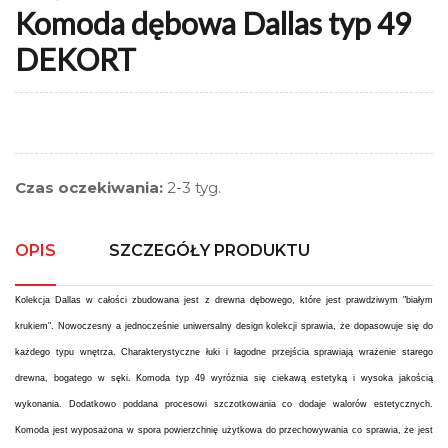
Komoda dębowa Dallas typ 49
DEKORT
Czas oczekiwania:
2-3 tyg.
OPIS
SZCZEGÓŁY PRODUKTU
Kolekcja Dallas w całości zbudowana jest z drewna dębowego, które jest prawdziwym "białym
krukiem". Nowoczesny a jednocześnie uniwersalny design kolekcji sprawia, że dopasowuje się do
każdego typu wnętrza. Charakterystyczne łuki i łagodne przejścia sprawiają wrażenie starego
drewna, bogatego w sęki. Komoda typ 49 wyróżnia się ciekawą estetyką i wysoka jakością
wykonania. Dodatkowo poddana procesowi szczotkowania co dodaje walorów estetycznych.
Komoda jest wyposażona w spora powierzchnię użytkowa do przechowywania co sprawia, że jest