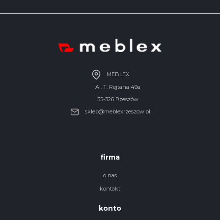
MEBLEX
Al. T. Rejtana 49a
35-326 Rzeszów
sklep@meblexrzeszow.pl
firma
o nas
kontakt
konto