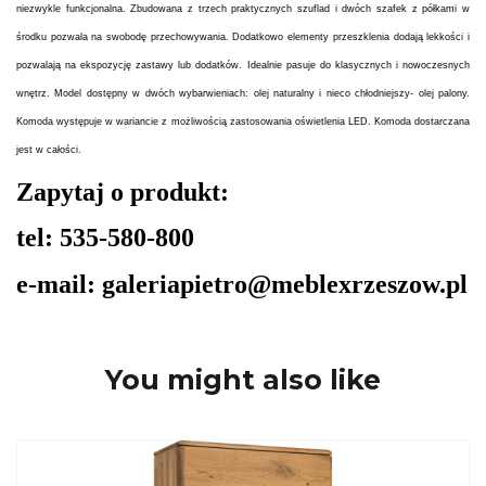
niezwykle funkcjonalna. Zbudowana z trzech praktycznych szuflad i dwóch szafek z półkami w
środku pozwala na swobodę przechowywania. Dodatkowo elementy przeszklenia dodają lekkości i
pozwalają na ekspozycję zastawy lub dodatków. Idealnie pasuje do klasycznych i nowoczesnych
wnętrz. Model dostępny w dwóch wybarwieniach: olej naturalny i nieco chłodniejszy- olej palony.
Komoda występuje w wariancie z możliwością zastosowania oświetlenia LED. Komoda dostarczana
jest w całości.
Zapytaj o produkt:
tel: 535-580-800
e-mail: galeriapietro@meblexrzeszow.pl
You might also like