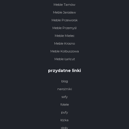
Meble Tarnów
Meble Jarosław
Meble Przeworsk
Meble Przemyśl
Meble Mielec
Meble Krosno
Meble Kolbuszowa
Meble Łańcut
przydatne linki
blog
narożniki
sofy
fotele
pufy
łóżka
stoły