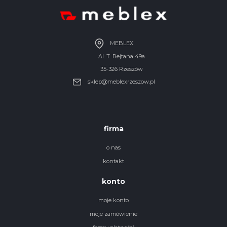
MEBLEX
Al. T. Rejtana 49a
35-326 Rzeszów
sklep@meblexrzeszow.pl
firma
o nas
kontakt
konto
moje konto
moje zamówienie