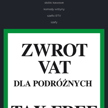
stoliki kawowe
komody witryny
szafki RTV
szafy