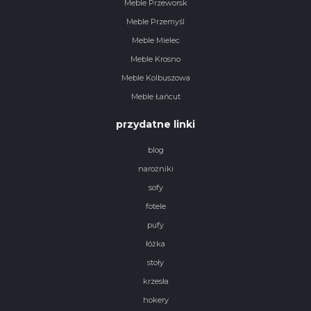
Meble Przeworsk
Meble Przemyśl
Meble Mielec
Meble Krosno
Meble Kolbuszowa
Meble Łańcut
przydatne linki
blog
narożniki
sofy
fotele
pufy
łóżka
stoły
krzesła
hokery