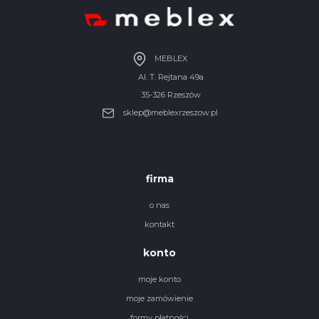
MEBLEX
Al. T. Rejtana 49a
35-326 Rzeszów
sklep@meblexrzeszow.pl
firma
o nas
kontakt
konto
moje konto
moje zamówienie
formy płatności