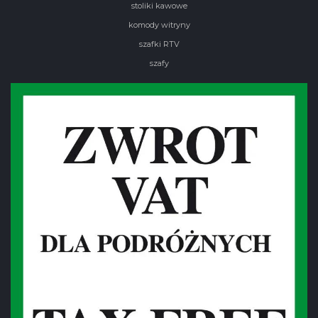
stoliki kawowe
komody witryny
szafki RTV
szafy