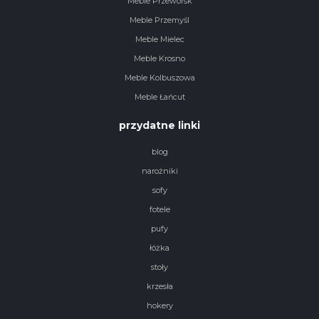
Meble Przeworsk
Meble Przemyśl
Meble Mielec
Meble Krosno
Meble Kolbuszowa
Meble Łańcut
przydatne linki
blog
narożniki
sofy
fotele
pufy
łóżka
stoły
krzesła
hokery