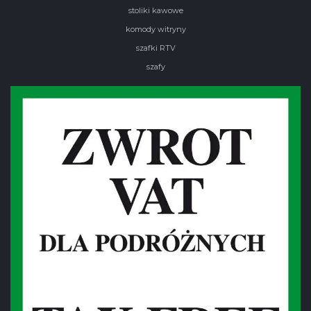
stoliki kawowe
komody witryny
szafki RTV
szafy