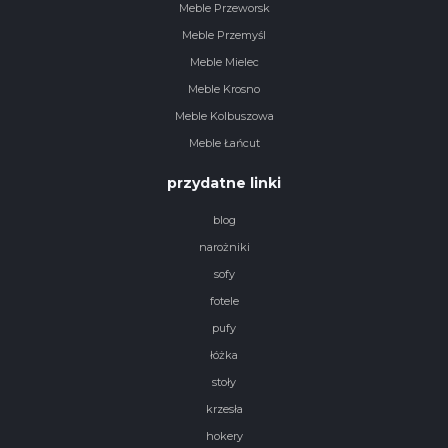
Meble Przeworsk
Meble Przemyśl
Meble Mielec
Meble Krosno
Meble Kolbuszowa
Meble Łańcut
przydatne linki
blog
narożniki
sofy
fotele
pufy
łóżka
stoły
krzesła
hokery