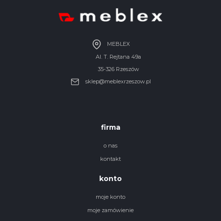
MEBLEX
Al. T. Rejtana 49a
35-326 Rzeszów
sklep@meblexrzeszow.pl
firma
o nas
kontakt
konto
moje konto
moje zamówienie