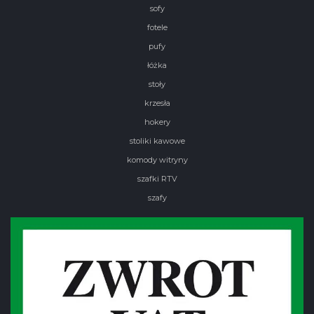
sofy
fotele
pufy
łóżka
stoły
krzesła
hokery
stoliki kawowe
komody witryny
szafki RTV
szafy