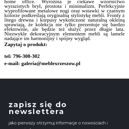
home office.
Wyróżnia je c
iekawe wzornictwo
wyrazistych brył,
prostota
i minimalizm. Perfekcyjnie
wyprofilowane metalowe nogi oraz wstawki w czarnym
kolorze podkreślają oryginalną stylistykę mebli. Fronty z
litego drewna i korpusy wykończone naturalną okleiną
sprawiają, że kolekcja nie tylko prezentuje się bardzo
efektownie, ale będzie też służyć przez długie lata.
Niezwykle dekoracyjnym elementem mebli są lamele
nadające im harmonijny i spójny wygląd.
Zapytaj o produkt:
tel: 796-308-302
e-mail: galeria@meblexrzeszow.pl
zapisz się do
newslettera
jako pierwszy otrzymuj informacje o nowościach i