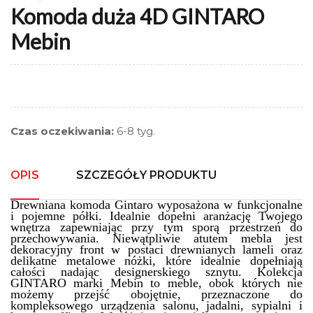
Komoda duża 4D GINTARO
Mebin
Czas oczekiwania:
6-8 tyg.
OPIS
SZCZEGÓŁY PRODUKTU
Drewniana komoda Gintaro wyposażona w funkcjonalne
i pojemne półki. Idealnie dopełni aranżację Twojego
wnętrza zapewniając przy tym sporą przestrzeń do
przechowywania. Niewątpliwie atutem mebla jest
dekoracyjny front w postaci drewnianych lameli oraz
delikatne metalowe nóżki, które idealnie dopełniają
całości nadając designerskiego sznytu. K
olekcja
GINTAR
O marki Mebin to
meble, obok których nie
możemy przejść obojętnie, przeznaczone do
kompleksowego urządzenia salonu, jadalni, sypialni i