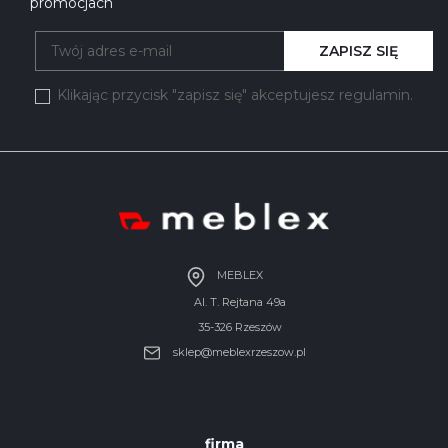
promocjach
ZAPISZ SIĘ
Klikając przycisk "zapisz się" akceptujesz regulamin.
MEBLEX
Al. T. Rejtana 49a
35-326 Rzeszów
sklep@meblexrzeszow.pl
firma