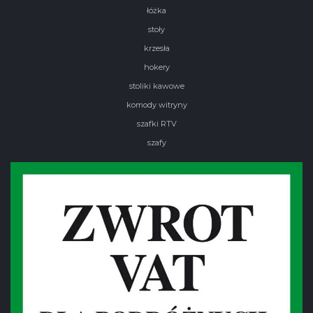
łóżka
stoły
krzesła
hokery
stoliki kawowe
komody witryny
szafki RTV
szafy