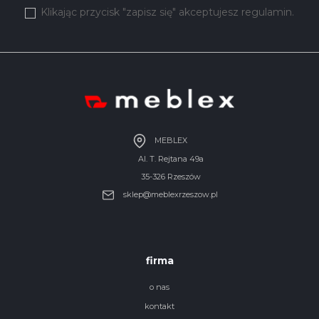
Klikając przycisk "zapisz się" akceptujesz regulamin.
MEBLEX
Al. T. Rejtana 49a
35-326 Rzeszów
sklep@meblexrzeszow.pl
firma
o nas
kontakt