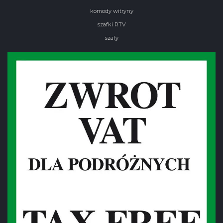
komody witryny
szafki RTV
szafy