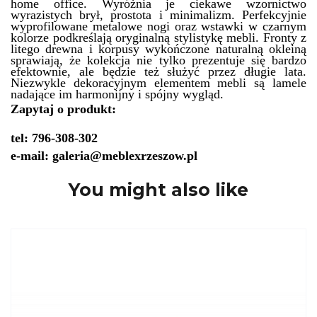
home office.
Wyróżnia je c
iekawe wzornictwo
wyrazistych brył,
prostota
i minimalizm. Perfekcyjnie
wyprofilowane metalowe nogi oraz wstawki w czarnym
kolorze podkreślają oryginalną stylistykę mebli. Fronty z
litego drewna i korpusy wykończone naturalną okleiną
sprawiają, że kolekcja nie tylko prezentuje się bardzo
efektownie, ale będzie też służyć przez długie lata.
Niezwykle dekoracyjnym elementem mebli są lamele
nadające im harmonijny i spójny wygląd.
Zapytaj o produkt:
tel: 796-308-302
e-mail: galeria@meblexrzeszow.pl
You might also like