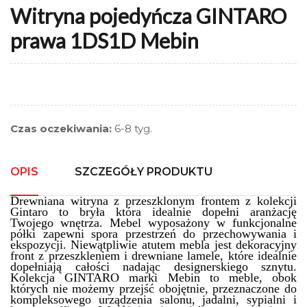
Witryna pojedyńcza GINTARO
prawa 1DS1D Mebin
Czas oczekiwania:
6-8 tyg.
OPIS
SZCZEGÓŁY PRODUKTU
Drewniana witryna z przeszklonym frontem z kolekcji
Gintaro to bryła która idealnie dopełni aranżację
Twojego wnętrza. Mebel wyposażony w funkcjonalne
półki zapewni spora przestrzeń do przechowywania i
ekspozycji. Niewątpliwie atutem mebla jest dekoracyjny
front z przeszkleniem i drewniane lamele, które idealnie
dopełniają całości nadając designerskiego sznytu.
K
olekcja GINTAR
O marki Mebin to
meble, obok
których nie możemy przejść obojętnie, przeznaczone do
kompleksowego urządzenia salonu, jadalni, sypialni i