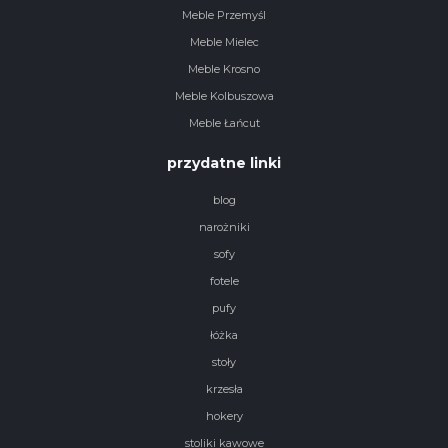
Meble Przemyśl
Meble Mielec
Meble Krosno
Meble Kolbuszowa
Meble Łańcut
przydatne linki
blog
narożniki
sofy
fotele
pufy
łóżka
stoły
krzesła
hokery
stoliki kawowe