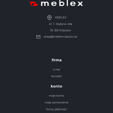
MEBLEX
Al. T. Rejtana 49a
35-326 Rzeszów
sklep@meblexrzeszow.pl
firma
o nas
kontakt
konto
moje konto
moje zamówienie
formy płatności