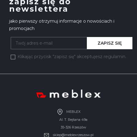
zapisz się do
newslettera
jako pierwszy otrzymuj informacje o nowościach i
promocjach
ZAPISZ SIĘ
Klikając przycisk "zapisz się" akceptujesz regulamin.
MEBLEX
Al. T. Rejtana 49a
35-326 Rzeszów
sklep@meblexrzeszow.pl