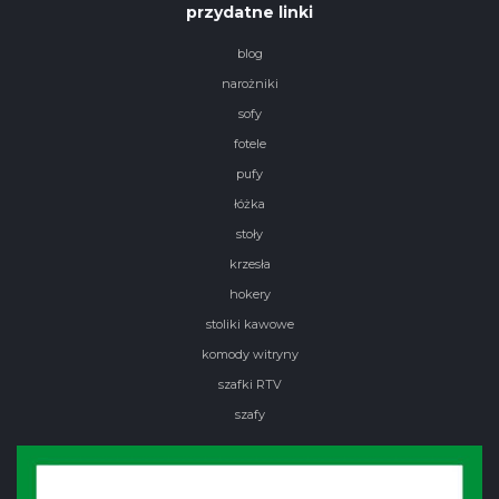
przydatne linki
blog
narożniki
sofy
fotele
pufy
łóżka
stoły
krzesła
hokery
stoliki kawowe
komody witryny
szafki RTV
szafy