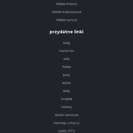
Meble Krosno
Meble Kolbuszowa
Meble Łańcut
przydatne linki
blog
narożniki
sofy
fotele
pufy
łóżka
stoły
krzesła
hokery
stoliki kawowe
komody witryny
szafki RTV