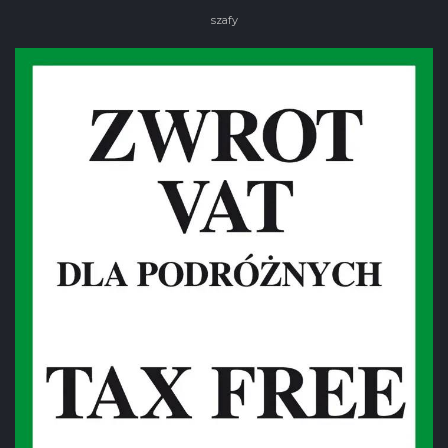
szafy