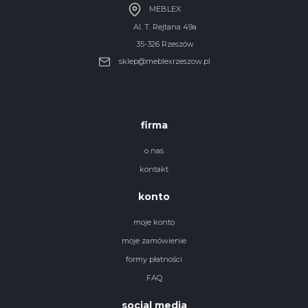
MEBLEX
Al. T. Rejtana 49a
35-326 Rzeszów
sklep@meblexrzeszow.pl
firma
o nas
kontakt
konto
moje konto
moje zamówienie
formy płatności
FAQ
social media