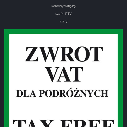
komody witryny
szafki RTV
szafy