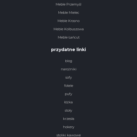
Meble Przemyśl
Meble Mielec
Meble Krosno
Meble Kolbuszowa
Meble Łańcut
przydatne linki
blog
narożniki
sofy
fotele
pufy
łóżka
stoły
krzesła
hokery
stoliki kawowe