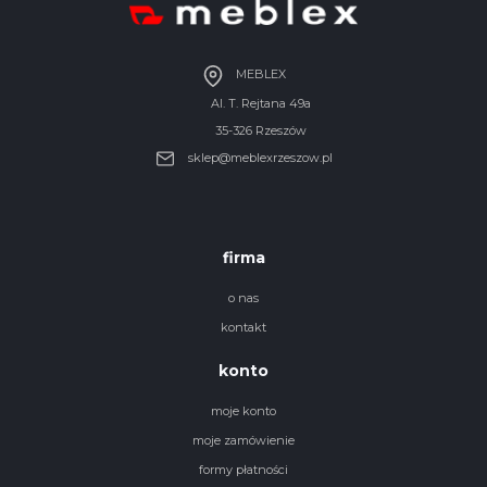
MEBLEX
Al. T. Rejtana 49a
35-326 Rzeszów
sklep@meblexrzeszow.pl
firma
o nas
kontakt
konto
moje konto
moje zamówienie
formy płatności