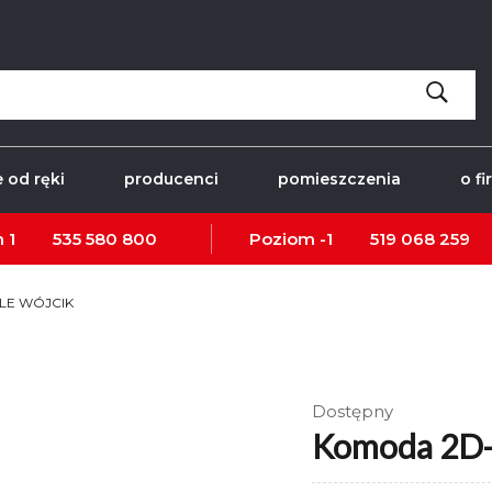
 od ręki
producenci
pomieszczenia
o fi
 1
535 580 800
Poziom -1
519 068 259
BLE WÓJCIK
Dostępny
Komoda 2D-