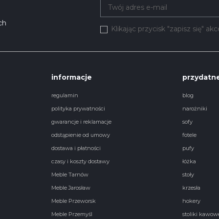
ch
Klikając przycisk "zapisz się" a
informacje
przydatne
regulamin
blog
polityka prywatności
narożniki
gwarancje i reklamacje
sofy
odstąpienie od umowy
fotele
dostawa i płatności
pufy
czasy i koszty dostawy
łóżka
Meble Tarnów
stoły
Meble Jarosław
krzesła
Meble Przeworsk
hokery
Meble Przemyśl
stoliki kawow