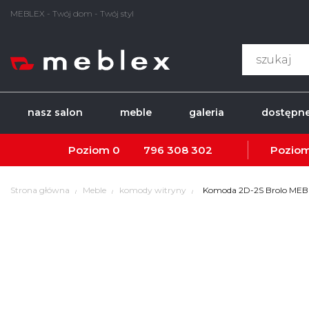
MEBLEX - Twój dom - Twój styl
nasz salon
meble
galeria
dostępne
Poziom 0
796 308 302
Poziom
Strona główna
Meble
komody witryny
Komoda 2D-2S Brolo ME