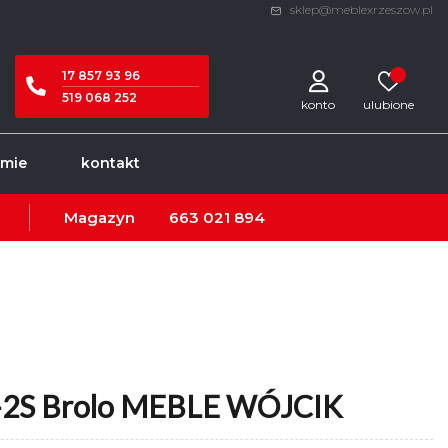
sklep@meblexrzeszow.pl
17 857 93 96
519 068 252
konto
rmie
kontakt
Magazyn
663 021 894
2S Brolo MEBLE WÓJCIK