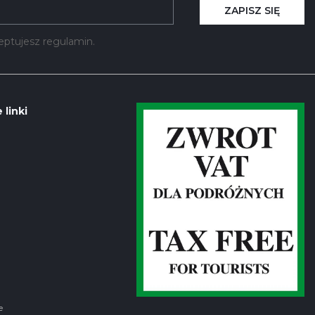
ZAPISZ SIĘ
kceptujesz regulamin.
 linki
e