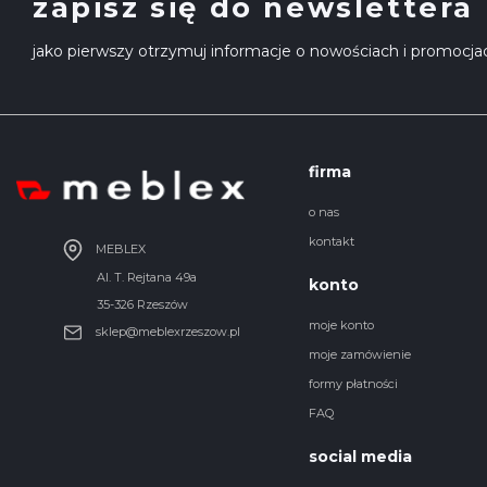
zapisz się do newslettera
jako pierwszy otrzymuj informacje o nowościach i promocja
firma
o nas
kontakt
MEBLEX
Al. T. Rejtana 49a
konto
35-326 Rzeszów
moje konto
sklep@meblexrzeszow.pl
moje zamówienie
formy płatności
FAQ
social media