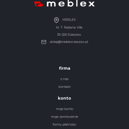
MEBLEX
Al. T. Rejtana 49a
35-326 Rzeszów
sklep@meblexrzeszow.pl
firma
o nas
kontakt
konto
moje konto
moje zamówienie
formy płatności