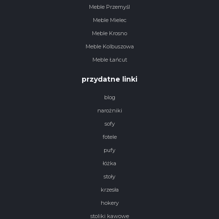
Meble Przemyśl
Meble Mielec
Meble Krosno
Meble Kolbuszowa
Meble Łańcut
przydatne linki
blog
narożniki
sofy
fotele
pufy
łóżka
stoły
krzesła
hokery
stoliki kawowe