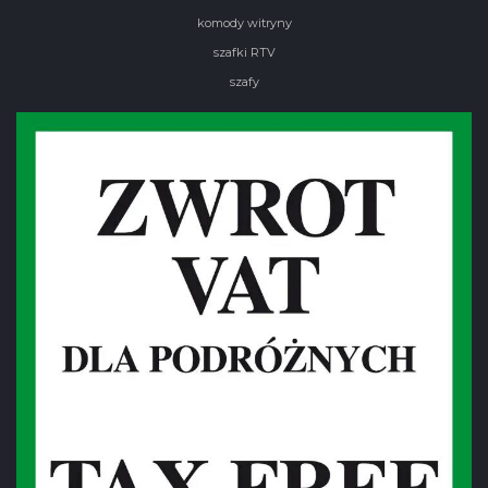
komody witryny
szafki RTV
szafy