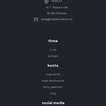
MEBLEX
Al. T. Rejtana 49a
35-326 Rzeszów
sklep@meblexrzeszow.pl
firma
o nas
kontakt
konto
moje konto
moje zamówienie
formy płatności
FAQ
social media