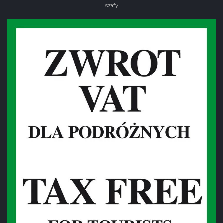
szafy