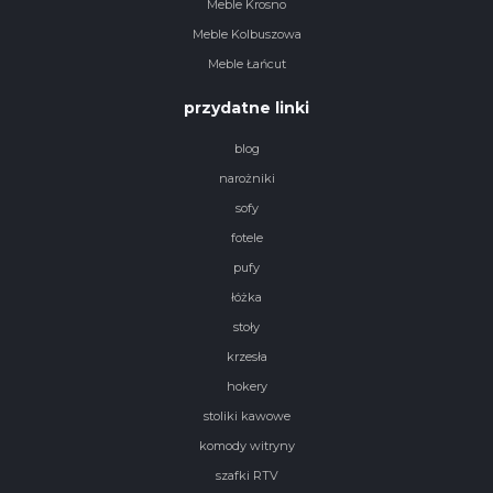
Meble Krosno
Meble Kolbuszowa
Meble Łańcut
przydatne linki
blog
narożniki
sofy
fotele
pufy
łóżka
stoły
krzesła
hokery
stoliki kawowe
komody witryny
szafki RTV