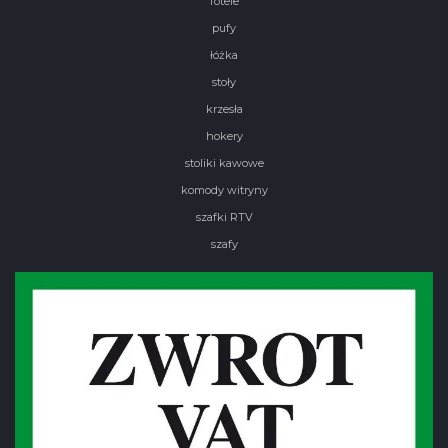
fotele
pufy
łóżka
stoły
krzesła
hokery
stoliki kawowe
komody witryny
szafki RTV
szafy