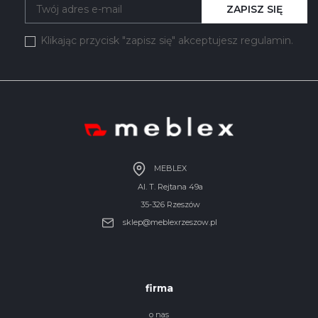
ZAPISZ SIĘ
Klikając przycisk "zapisz się" akceptujesz regulamin.
MEBLEX
Al. T. Rejtana 49a
35-326 Rzeszów
sklep@meblexrzeszow.pl
firma
o nas