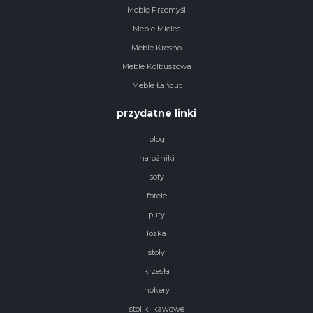
Meble Przemyśl
Meble Mielec
Meble Krosno
Meble Kolbuszowa
Meble Łańcut
przydatne linki
blog
narożniki
sofy
fotele
pufy
łóżka
stoły
krzesła
hokery
stoliki kawowe