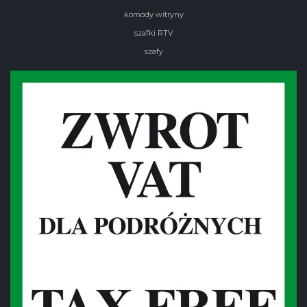
komody witryny
szafki RTV
szafy