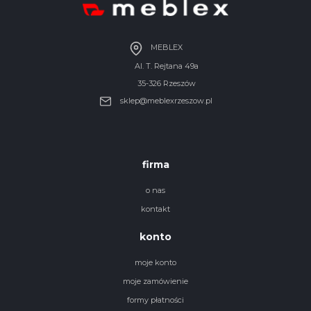
MEBLEX
Al. T. Rejtana 49a
35-326 Rzeszów
sklep@meblexrzeszow.pl
firma
o nas
kontakt
konto
moje konto
moje zamówienie
formy płatności