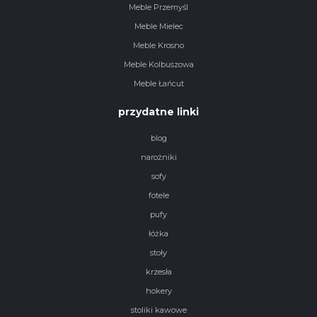
Meble Przemyśl
Meble Mielec
Meble Krosno
Meble Kolbuszowa
Meble Łańcut
przydatne linki
blog
narożniki
sofy
fotele
pufy
łóżka
stoły
krzesła
hokery
stoliki kawowe