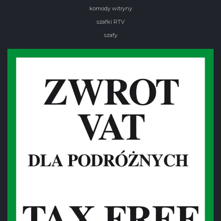
komody witryny
szafki RTV
szafy