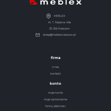
MEBLEX
Al. T. Rejtana 49a
35-326 Rzeszów
sklep@meblexrzeszow.pl
firma
o nas
kontakt
konto
moje konto
moje zamówienie
formy płatności