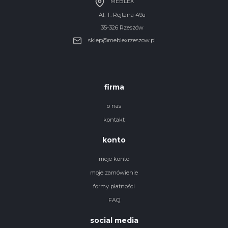
MEBLEX
Al. T. Rejtana 49a
35-326 Rzeszów
sklep@meblexrzeszow.pl
firma
o nas
kontakt
konto
moje konto
moje zamówienie
formy płatności
FAQ
social media