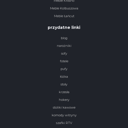
Meble Krosno
Meble Kolbuszowa
Meble Łańcut
przydatne linki
blog
narożniki
sofy
fotele
pufy
łóżka
stoły
krzesła
hokery
stoliki kawowe
komody witryny
szafki RTV