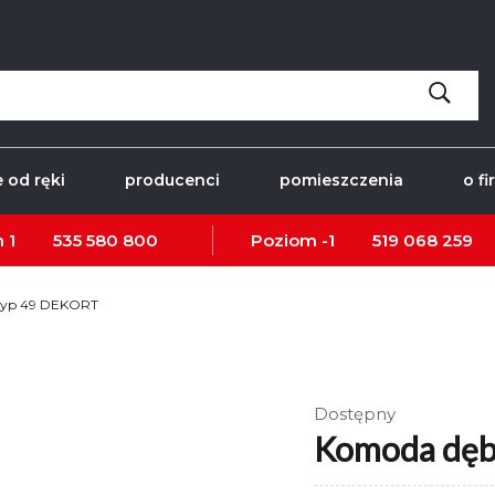
 od ręki
producenci
pomieszczenia
o fi
 1
535 580 800
Poziom -1
519 068 259
typ 49 DEKORT
Dostępny
Komoda dęb