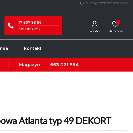
sklep@meblexrzeszow.pl
17 857 93 96
519 068 252
konto
rmie
kontakt
Magazyn
663 021 894
owa Atlanta typ 49 DEKORT