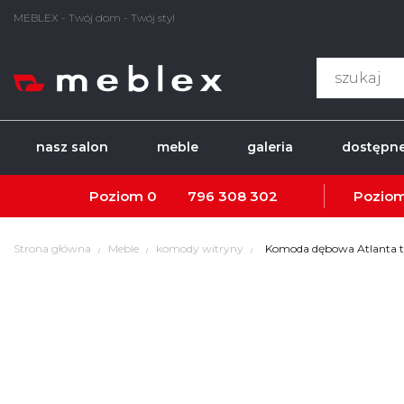
MEBLEX - Twój dom - Twój styl
nasz salon
meble
galeria
dostępne
Poziom 0
796 308 302
Poziom
Strona główna
Meble
komody witryny
Komoda dębowa Atlanta 