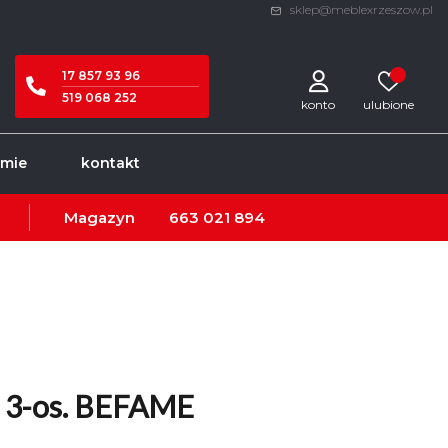
sklep@meblexrzeszow.pl
17 857 93 96
519 068 252
konto
rmie
kontakt
Magazyn
663 021 894
o 3-os. BEFAME