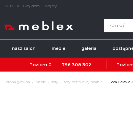
MEBLEX - Twój dom - Twój styl
nasz salon
meble
galeria
dostępne
Poziom 0
796 308 302
Poziom
Strona główna
Meble
sofy
sofy bez funkcji spania
Sofa Belavio