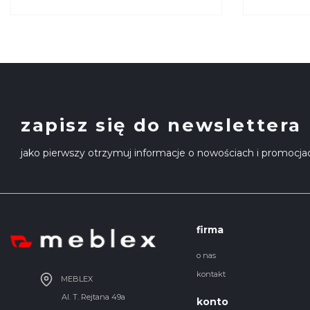
BEFAME
BEFAM
zapisz się do newslettera
jako pierwszy otrzymuj informacje o nowościach i promocja
firma
o nas
kontakt
MEBLEX
Al. T. Rejtana 49a
konto