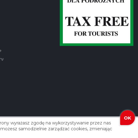
e
ny
OK
strony wyrażasz zgodę na wykorzystywanie przez nas
izacja: Agencja Reklamowa ROXART
 że możesz samodzielnie zarządzać cookies, zmieniając