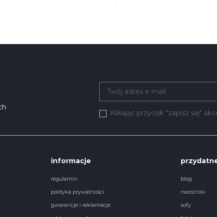
E
BEFAME
ch
Klikając przycisk "zapisz się" a
informacje
przydatne
regulamin
blog
polityka prywatności
narożniki
gwarancje i reklamacje
sofy