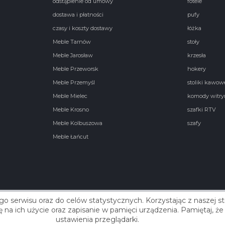
odstąpienie od umowy
fotele
dostawa i płatności
pufy
czasy i koszty dostawy
łóżka
Meble Tarnów
stoły
Meble Jarosław
krzesła
Meble Przeworsk
hokery
Meble Przemyśl
stoliki kawow
Meble Mielec
komody witry
Meble Krosno
szafki RTV
Meble Kolbuszowa
szafy
Meble Łańcut
go serwisu oraz do celów statystycznych. Korzystając z naszej 
Real
się na ich użycie oraz zapisanie w pamięci urządzenia. Pamiętaj,
ustawienia przeglądarki.