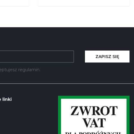
BEFAME
ZAPISZ SIĘ
kceptujesz regulamin.
 linki