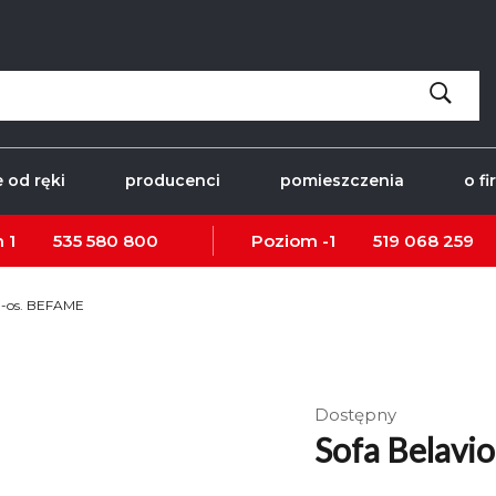
 od ręki
producenci
pomieszczenia
o fi
 1
535 580 800
Poziom -1
519 068 259
 3-os. BEFAME
Dostępny
Sofa Belavi