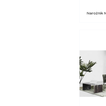
Narożnik
24072 PO