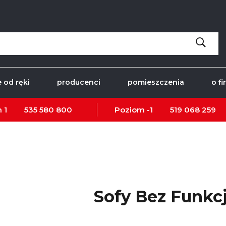
 od ręki
producenci
pomieszczenia
o fi
 1
535 580 800
Poziom -1
519 068 259
Sofy Bez Funkcj