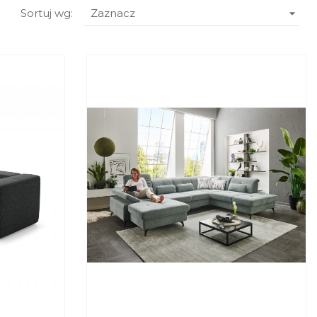

Sortuj wg:
Zaznacz