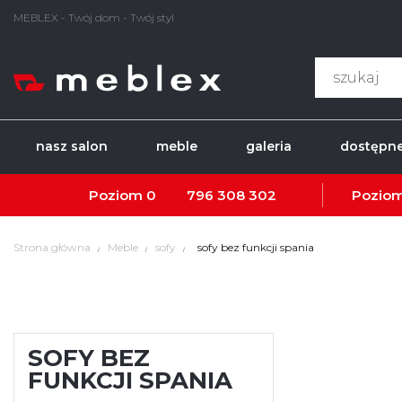
MEBLEX - Twój dom - Twój styl
nasz salon
meble
galeria
dostępne
Poziom 0
796 308 302
Poziom
Strona główna
Meble
sofy
sofy bez funkcji spania
SOFY BEZ
FUNKCJI SPANIA