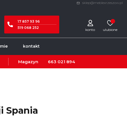
sklep@meblexrzeszow.pl
17 857 93 96
519 068 252
konto
rmie
kontakt
Magazyn
663 021 894
i Spania