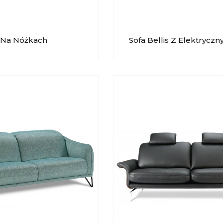
k Na Nóżkach
Sofa Bellis Z Elektrycz
ch
Siedziskiem I Obracany
Podłokietnikami Vero