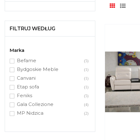
FILTRUJ WEDŁUG
Marka
Befame
(5)
Bydgoskie Meble
(1)
Canvani
(1)
Etap sofa
(1)
Feniks
(5)
Gala Collezione
(4)
MP Nidzica
(2)
Mti Furninova
(4)
Polipol
(2)
Puszman
(1)