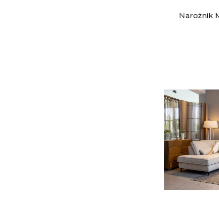
Vero
(3)
Narożnik 