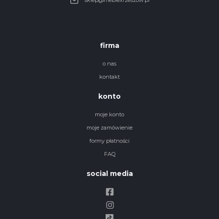
sklep@meblexrzeszow.pl
firma
o nas
kontakt
konto
moje konto
moje zamówienie
formy płatności
FAQ
social media