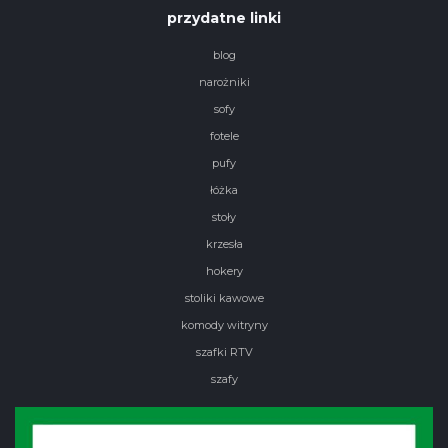
przydatne linki
blog
narożniki
sofy
fotele
pufy
łóżka
stoły
krzesła
hokery
stoliki kawowe
komody witryny
szafki RTV
szafy