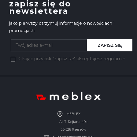
zapisz się do
newslettera
jako pierwszy otrzymuj informacje o nowościach i
promocjach
ZAPISZ SIĘ
Klikając przycisk "zapisz się" akceptujesz regulamin.
MEBLEX
Al. T. Rejtana 49a
35-326 Rzeszów