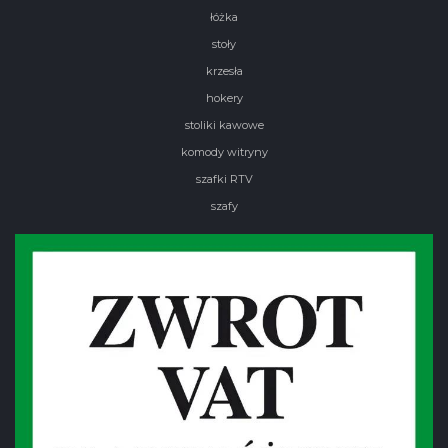
łóżka
stoły
krzesła
hokery
stoliki kawowe
komody witryny
szafki RTV
szafy