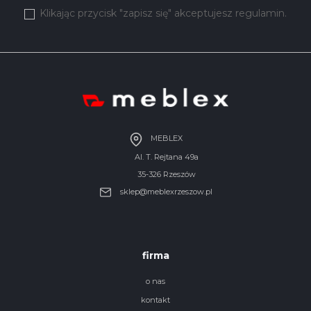
Klikając przycisk "zapisz się" akceptujesz regulamin.
MEBLEX
Al. T. Rejtana 49a
35-326 Rzeszów
sklep@meblexrzeszow.pl
firma
o nas
kontakt