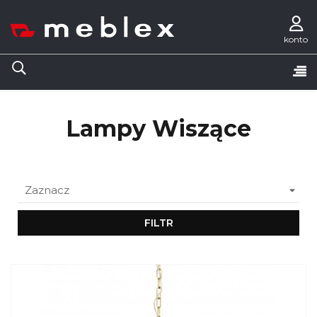
konto
Tog
☰
nav
Lampy Wiszące

Zaznacz
FILTR