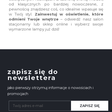
od klasycznych po bardziej nowoczesne, z
pewnością znajdziesz coś, co idealnie wpasuje się
w Twój styl.
Zainwestuj w oświetlenie, które
odmieni Twoje wnętrze
– odwiedź nasz salon
stacjonarny lub sklep online i wybierz swoje
wymarzone lampy już dziś!
zapisz się do
newslettera
jako pierwszy otrzymuj informacje o nowościach i
promocjach
ZAPISZ SIĘ