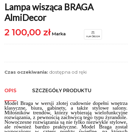
Lampa wisząca BRAGA
AlmiDecor
2 100,00 zł
Marka
Czas oczekiwania:
dostępna od ręki
OPIS
SZCZEGÓŁY PRODUKTU
Model Braga w wersji złotej cudownie dopełni wnętrza
klasyczne, biura, gabinety, a także stylowe salony.
Miłośników trendów, którzy wybierają wielofunkcyjne
rozwiązania, z pewnością zachwycą tego typu żyrandole.
Nowoczesne rozwiązania są nie tylko niezwykle stylowe,
ale również bardzo praktyczne. Model Braga został
wyposażony w cztery punkty świetlne, na których