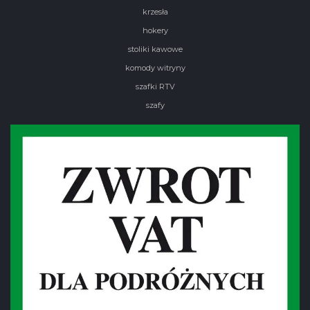
krzesła
hokery
stoliki kawowe
komody witryny
szafki RTV
szafy