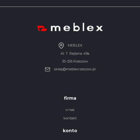
MEBLEX
Al. T. Rejtana 49a
35-326 Rzeszów
sklep@meblexrzeszow.pl
firma
o nas
kontakt
konto