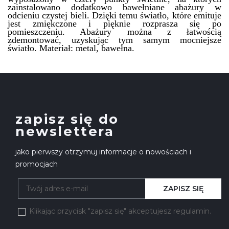
zainstalowano dodatkowo bawełniane abażury w
odcieniu czystej bieli. Dzięki temu światło, które emituje
jest zmiękczone i pięknie rozprasza się po
pomieszczeniu. Abażury można z łatwością
zdemontować, uzyskując tym samym mocniejsze
światło. Materiał: metal, bawełna.
zapisz się do
newslettera
jako pierwszy otrzymuj informacje o nowościach i
promocjach
ZAPISZ SIĘ
Klikając przycisk "zapisz się" akceptujesz regulamin.