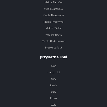
Meble Tarnów
Meble Jarosław
Meble Przeworsk
Meble Przemyśl
Meble Mielec
Meble Krosno
Meble Kolbuszowa
Meble Łańcut
przydatne linki
blog
narożniki
sofy
fotele
pufy
łóżka
stoły