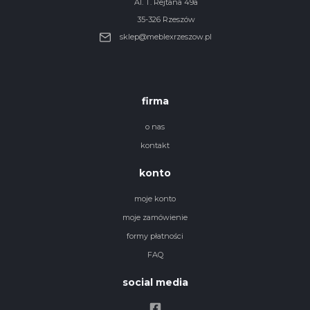
Al. T. Rejtana 49a
35-326 Rzeszów
sklep@meblexrzeszow.pl
firma
o nas
kontakt
konto
moje konto
moje zamówienie
formy płatności
FAQ
social media