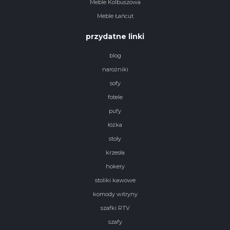
Meble Kolbuszowa
Meble Łańcut
przydatne linki
blog
narożniki
sofy
fotele
pufy
łóżka
stoły
krzesła
hokery
stoliki kawowe
komody witryny
szafki RTV
szafy