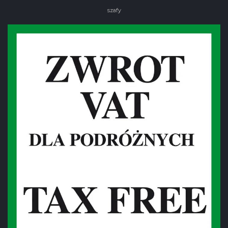
szafy