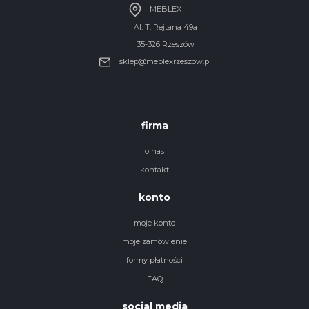
MEBLEX
Al. T. Rejtana 49a
35-326 Rzeszów
sklep@meblexrzeszow.pl
firma
o nas
kontakt
konto
moje konto
moje zamówienie
formy płatności
FAQ
social media