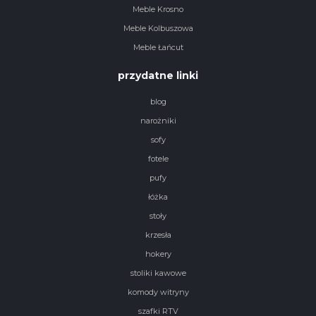
Meble Krosno
Meble Kolbuszowa
Meble Łańcut
przydatne linki
blog
narożniki
sofy
fotele
pufy
łóżka
stoły
krzesła
hokery
stoliki kawowe
komody witryny
szafki RTV